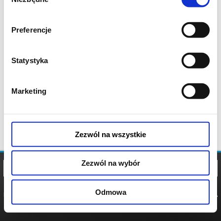
zgody
Preferencje
Statystyka
Marketing
Zezwól na wszystkie
Zezwól na wybór
Odmowa
REGULAMIN
POLITYKA
POLITYKA
COOKIES
PRYWATNOŚCI