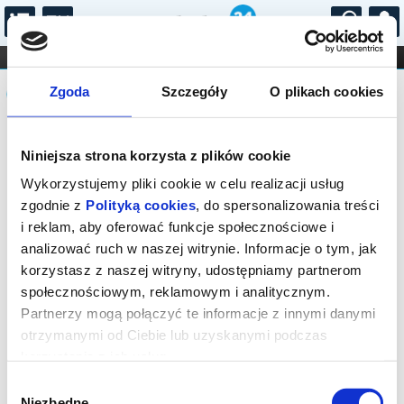
...
KONCERTY
KINO
TEATR
KABARET I
Komunikat
FILHARMONIA
OPERA I BALET
Zgoda
Szczegóły
O plikach cookies
STAND-UP
DLA DZIECI
ONLINE
KARNETY
Sprzedaż biletów on-line na wydarzenie
Niniejsza strona korzysta z plików cookie
została zakończona.
Wykorzystujemy pliki cookie w celu realizacji usług
zgodnie z
Polityką cookies
, do spersonalizowania treści
i reklam, aby oferować funkcje społecznościowe i
analizować ruch w naszej witrynie. Informacje o tym, jak
korzystasz z naszej witryny, udostępniamy partnerom
społecznościowym, reklamowym i analitycznym.
Partnerzy mogą połączyć te informacje z innymi danymi
otrzymanymi od Ciebie lub uzyskanymi podczas
korzystania z ich usług.
Wybór
Niezbędne