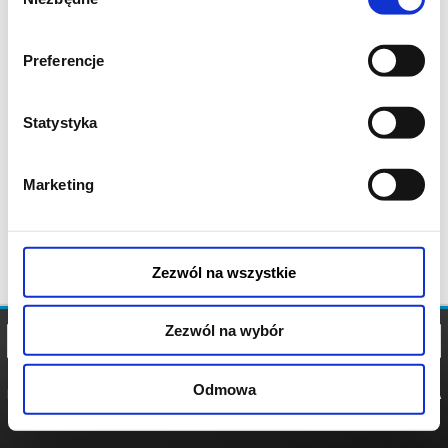
zgody
Preferencje
Statystyka
Marketing
Zezwól na wszystkie
Zezwól na wybór
Odmowa
REGULAMIN
POLITYKA
POLITYKA
COOKIES
PRYWATNOŚCI