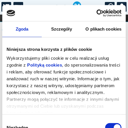
...
KONCERTY
KINO
TEATR
KABARET I
Komunikat
FILHARMONIA
OPERA I BALET
Zgoda
Szczegóły
O plikach cookies
STAND-UP
DLA DZIECI
ONLINE
KARNETY
Sprzedaż biletów on-line na wydarzenie
Niniejsza strona korzysta z plików cookie
została zakończona.
Wykorzystujemy pliki cookie w celu realizacji usług
zgodnie z
Polityką cookies
, do spersonalizowania treści
i reklam, aby oferować funkcje społecznościowe i
analizować ruch w naszej witrynie. Informacje o tym, jak
korzystasz z naszej witryny, udostępniamy partnerom
społecznościowym, reklamowym i analitycznym.
Partnerzy mogą połączyć te informacje z innymi danymi
otrzymanymi od Ciebie lub uzyskanymi podczas
korzystania z ich usług.
Wybór
Niezbędne