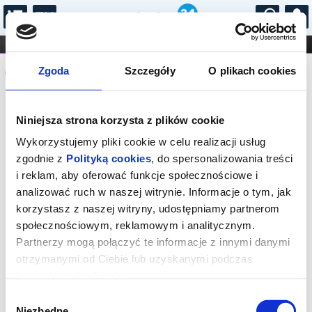
...
KONCERTY
KINO
TEATR
KABARET I
Komunikat
FILHARMONIA
OPERA I BALET
Zgoda
Szczegóły
O plikach cookies
STAND-UP
DLA DZIECI
ONLINE
KARNETY
Sprzedaż biletów on-line na wydarzenie
Niniejsza strona korzysta z plików cookie
została zakończona.
Wykorzystujemy pliki cookie w celu realizacji usług
zgodnie z
Polityką cookies
, do spersonalizowania treści
i reklam, aby oferować funkcje społecznościowe i
analizować ruch w naszej witrynie. Informacje o tym, jak
korzystasz z naszej witryny, udostępniamy partnerom
społecznościowym, reklamowym i analitycznym.
Partnerzy mogą połączyć te informacje z innymi danymi
otrzymanymi od Ciebie lub uzyskanymi podczas
korzystania z ich usług.
Wybór
Niezbędne