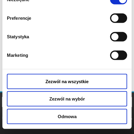
zgody
Preferencje
Statystyka
Marketing
Zezwól na wszystkie
Zezwól na wybór
Odmowa
REGULAMIN
POLITYKA
POLITYKA
COOKIES
PRYWATNOŚCI