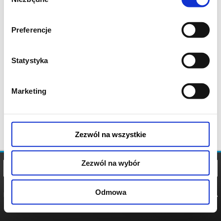
zgody
Preferencje
Statystyka
Marketing
Zezwól na wszystkie
Zezwól na wybór
Odmowa
REGULAMIN
POLITYKA
POLITYKA
COOKIES
PRYWATNOŚCI