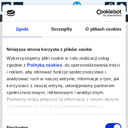
...
KONCERTY
KINO
TEATR
KABARET I
Komunikat
FILHARMONIA
OPERA I BALET
Zgoda
Szczegóły
O plikach cookies
STAND-UP
DLA DZIECI
ONLINE
KARNETY
Sprzedaż biletów on-line na wydarzenie
Niniejsza strona korzysta z plików cookie
została zakończona.
Wykorzystujemy pliki cookie w celu realizacji usług
zgodnie z
Polityką cookies
, do spersonalizowania treści
i reklam, aby oferować funkcje społecznościowe i
analizować ruch w naszej witrynie. Informacje o tym, jak
korzystasz z naszej witryny, udostępniamy partnerom
społecznościowym, reklamowym i analitycznym.
Partnerzy mogą połączyć te informacje z innymi danymi
otrzymanymi od Ciebie lub uzyskanymi podczas
korzystania z ich usług.
Wybór
Niezbędne