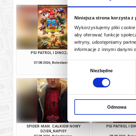
Niniejsza strona korzysta z
Wykorzystujemy pliki cookie 
aby oferować funkcje społecz
witryny, udostępniamy part
informacje z innymi danymi 
PSI PATROL I DINOZAURY
WYSCHNI
07.08.2026, Bolesławiec
07.08.2026, Bol
Wybór
kup bilet
Niezbędne
zgody
Odmowa
SPIDER-MAN. CAŁKIEM NOWY
PSI PATROL I D
DZIEŃ_NAPISY