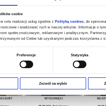
 plików cookie
w celu realizacji usług zgodnie z
Polityką cookies
, do spersona
nościowe i analizować ruch w naszej witrynie. Informacje o tym
nerom społecznościowym, reklamowym i analitycznym. Partnerz
otrzymanymi od Ciebie lub uzyskanymi podczas korzystania z ic
ĘCI
MŁODY WASZYNGTON
SPIDER-M
DZ
esławiec
07.08.2026, Bolesławiec
07.08.
kup bilet
kup bilet
Preferencje
Statystyka
Zezwól na wybór
Z
INOZAURY
WYSCHNIĘCI
MŁOD