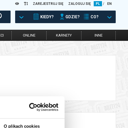
ZAREJESTRUJ SIĘ
ZALOGUJ SIĘ
PL
/
EN
KIEDY?
GDZIE?
CO?
CI
ONLINE
KARNETY
INNE
O plikach cookies