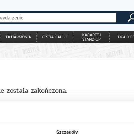
KABARET I
FILHARMONIA
OPERA I BALET
DLA DZIE
STAND-UP
ie została zakończona.
Szczegóły