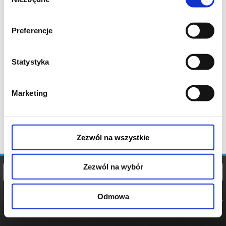
zgody
Preferencje
Statystyka
Marketing
Zezwól na wszystkie
Zezwól na wybór
Odmowa
REGULAMIN
POLITYKA
POLITYKA
COOKIES
PRYWATNOŚCI