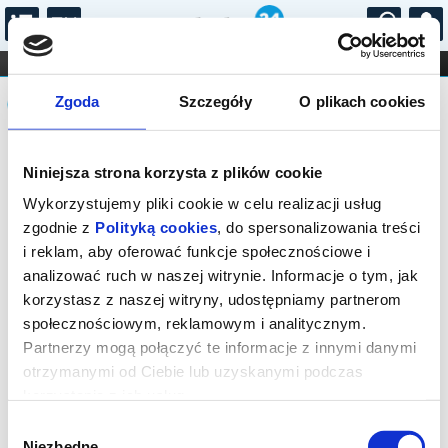
...
KONCERTY
KINO
TEATR
KABARET I
Komunikat
FILHARMONIA
OPERA I BALET
Zgoda
Szczegóły
O plikach cookies
STAND-UP
DLA DZIECI
ONLINE
KARNETY
Sprzedaż biletów on-line na wydarzenie
Niniejsza strona korzysta z plików cookie
została zakończona.
Wykorzystujemy pliki cookie w celu realizacji usług
zgodnie z
Polityką cookies
, do spersonalizowania treści
i reklam, aby oferować funkcje społecznościowe i
analizować ruch w naszej witrynie. Informacje o tym, jak
korzystasz z naszej witryny, udostępniamy partnerom
społecznościowym, reklamowym i analitycznym.
Partnerzy mogą połączyć te informacje z innymi danymi
otrzymanymi od Ciebie lub uzyskanymi podczas
korzystania z ich usług.
Wybór
Niezbędne