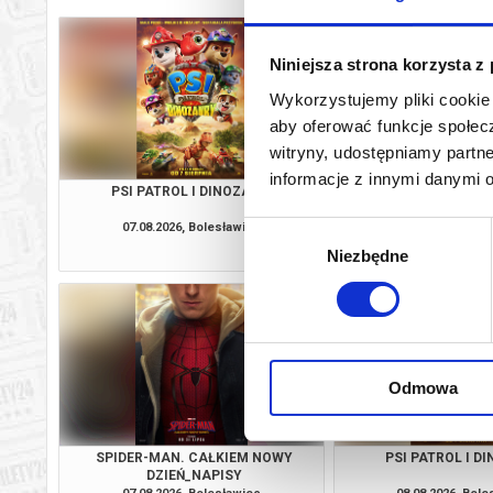
Niniejsza strona korzysta z
Wykorzystujemy pliki cookie 
aby oferować funkcje społecz
witryny, udostępniamy part
informacje z innymi danymi 
PSI PATROL I DINOZAURY
WYSCHNI
07.08.2026, Bolesławiec
07.08.2026, Bol
Wybór
kup bilet
Niezbędne
zgody
Odmowa
SPIDER-MAN. CAŁKIEM NOWY
PSI PATROL I D
DZIEŃ_NAPISY