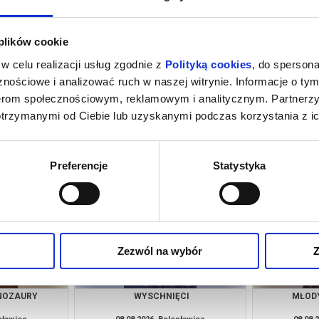
 plików cookie
w celu realizacji usług zgodnie z
Polityką cookies
, do spersona
nościowe i analizować ruch w naszej witrynie. Informacje o tym
nerom społecznościowym, reklamowym i analitycznym. Partnerz
otrzymanymi od Ciebie lub uzyskanymi podczas korzystania z ic
ĘCI
MŁODY WASZYNGTON
SPIDER-M
DZ
esławiec
07.08.2026, Bolesławiec
07.08.
kup bilet
kup bilet
Preferencje
Statystyka
Zezwól na wybór
Z
INOZAURY
WYSCHNIĘCI
MŁOD