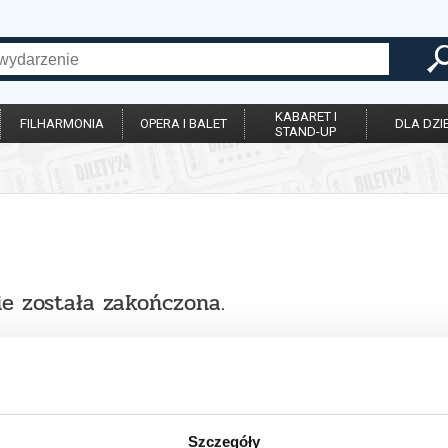
KABARET I
FILHARMONIA
OPERA I BALET
DLA DZIE
STAND-UP
ie została zakończona.
Szczegóły