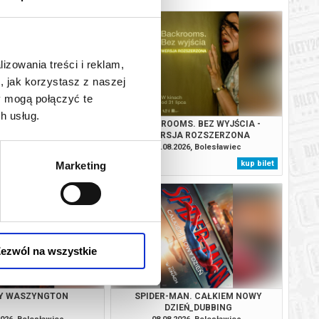
lizowania treści i reklam,
, jak korzystasz z naszej
y mogą połączyć te
h usług.
AN. CAŁKIEM NOWY
BACKROOMS. BEZ WYJŚCIA -
IEŃ_DUBBING
WERSJA ROZSZERZONA
2026, Bolesławiec
07.08.2026, Bolesławiec
kup bilet
kup bilet
Marketing
ezwól na wszystkie
Y WASZYNGTON
SPIDER-MAN. CAŁKIEM NOWY
DZIEŃ_DUBBING