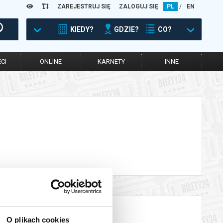
ZAREJESTRUJ SIĘ
ZALOGUJ SIĘ
PL
/
EN
KIEDY?
GDZIE?
CO?
CI
ONLINE
KARNETY
INNE
O plikach cookies