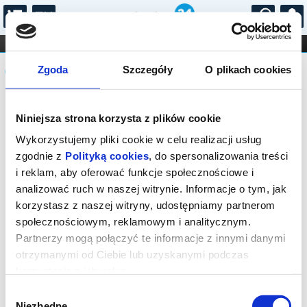
...
KONCERTY
KINO
TEATR
KABARET I
Komunikat
FILHARMONIA
OPERA I BALET
Zgoda
Szczegóły
O plikach cookies
STAND-UP
DLA DZIECI
ONLINE
KARNETY
Sprzedaż biletów on-line na wydarzenie
Niniejsza strona korzysta z plików cookie
została zakończona.
Wykorzystujemy pliki cookie w celu realizacji usług
zgodnie z
Polityką cookies
, do spersonalizowania treści
i reklam, aby oferować funkcje społecznościowe i
analizować ruch w naszej witrynie. Informacje o tym, jak
korzystasz z naszej witryny, udostępniamy partnerom
społecznościowym, reklamowym i analitycznym.
Partnerzy mogą połączyć te informacje z innymi danymi
otrzymanymi od Ciebie lub uzyskanymi podczas
korzystania z ich usług.
Wybór
Niezbędne