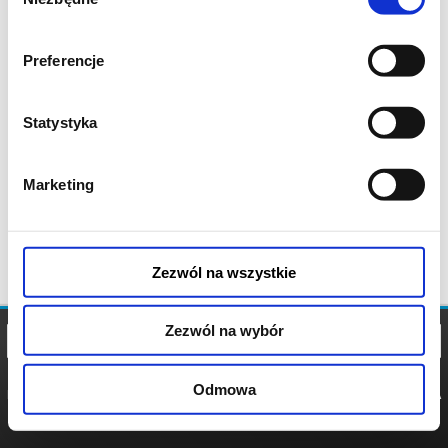
zgody
Preferencje
Statystyka
Marketing
Zezwól na wszystkie
Zezwól na wybór
Odmowa
REGULAMIN
POLITYKA
POLITYKA
COOKIES
PRYWATNOŚCI