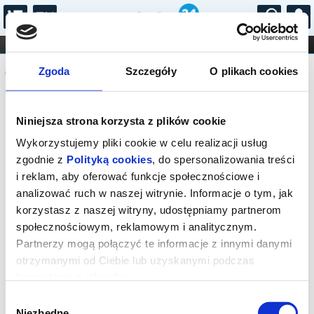
...
KONCERTY
KINO
TEATR
KABARET I
Komunikat
FILHARMONIA
OPERA I BALET
Zgoda
Szczegóły
O plikach cookies
STAND-UP
DLA DZIECI
ONLINE
KARNETY
Sprzedaż biletów on-line na wydarzenie
Niniejsza strona korzysta z plików cookie
została zakończona.
Wykorzystujemy pliki cookie w celu realizacji usług
zgodnie z
Polityką cookies
, do spersonalizowania treści
i reklam, aby oferować funkcje społecznościowe i
analizować ruch w naszej witrynie. Informacje o tym, jak
korzystasz z naszej witryny, udostępniamy partnerom
społecznościowym, reklamowym i analitycznym.
Partnerzy mogą połączyć te informacje z innymi danymi
otrzymanymi od Ciebie lub uzyskanymi podczas
korzystania z ich usług.
Wybór
Niezbędne