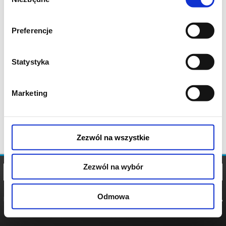
zgody
Preferencje
Statystyka
Marketing
Zezwól na wszystkie
Zezwól na wybór
Odmowa
REGULAMIN
POLITYKA
POLITYKA
COOKIES
PRYWATNOŚCI