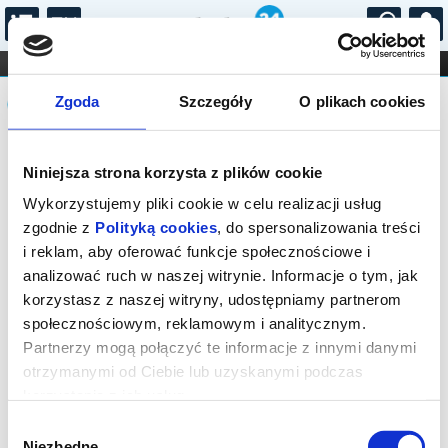
...
KONCERTY
KINO
TEATR
KABARET I
Komunikat
FILHARMONIA
OPERA I BALET
Zgoda
Szczegóły
O plikach cookies
STAND-UP
DLA DZIECI
ONLINE
KARNETY
Sprzedaż biletów on-line na wydarzenie
Niniejsza strona korzysta z plików cookie
została zakończona.
Wykorzystujemy pliki cookie w celu realizacji usług
zgodnie z
Polityką cookies
, do spersonalizowania treści
i reklam, aby oferować funkcje społecznościowe i
analizować ruch w naszej witrynie. Informacje o tym, jak
korzystasz z naszej witryny, udostępniamy partnerom
społecznościowym, reklamowym i analitycznym.
Partnerzy mogą połączyć te informacje z innymi danymi
otrzymanymi od Ciebie lub uzyskanymi podczas
korzystania z ich usług.
Wybór
Niezbędne