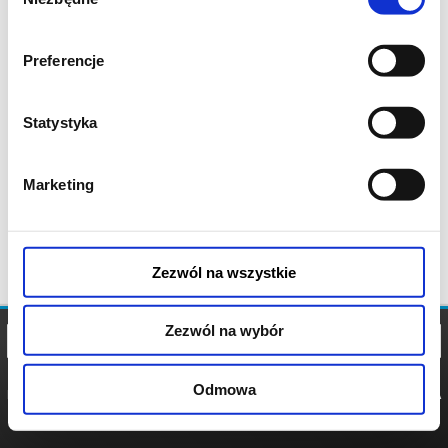
zgody
Preferencje
Statystyka
Marketing
Zezwól na wszystkie
Zezwól na wybór
Odmowa
REGULAMIN
POLITYKA
POLITYKA
COOKIES
PRYWATNOŚCI