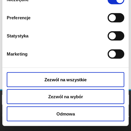
zgody
Preferencje
Statystyka
Marketing
Zezwól na wszystkie
Zezwól na wybór
Odmowa
REGULAMIN
POLITYKA
POLITYKA
COOKIES
PRYWATNOŚCI