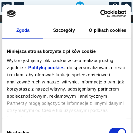
...
KONCERTY
KINO
TEATR
KABARET I
Komunikat
FILHARMONIA
OPERA I BALET
Zgoda
Szczegóły
O plikach cookies
STAND-UP
DLA DZIECI
ONLINE
KARNETY
Sprzedaż biletów on-line na wydarzenie
Niniejsza strona korzysta z plików cookie
została zakończona.
Wykorzystujemy pliki cookie w celu realizacji usług
zgodnie z
Polityką cookies
, do spersonalizowania treści
i reklam, aby oferować funkcje społecznościowe i
analizować ruch w naszej witrynie. Informacje o tym, jak
korzystasz z naszej witryny, udostępniamy partnerom
społecznościowym, reklamowym i analitycznym.
Partnerzy mogą połączyć te informacje z innymi danymi
otrzymanymi od Ciebie lub uzyskanymi podczas
korzystania z ich usług.
Wybór
Niezbędne