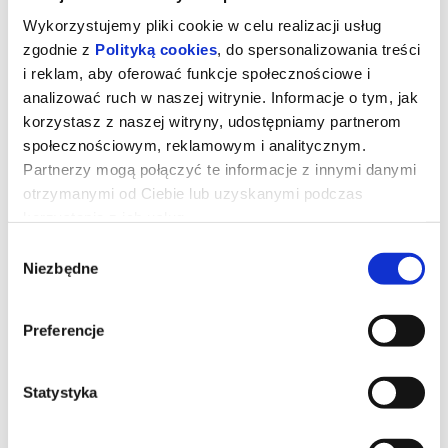
Wykorzystujemy pliki cookie w celu realizacji usług
zgodnie z
Polityką cookies
, do spersonalizowania treści
i reklam, aby oferować funkcje społecznościowe i
analizować ruch w naszej witrynie. Informacje o tym, jak
korzystasz z naszej witryny, udostępniamy partnerom
społecznościowym, reklamowym i analitycznym.
Partnerzy mogą połączyć te informacje z innymi danymi
otrzymanymi od Ciebie lub uzyskanymi podczas
korzystania z ich usług.
Wybór
Niezbędne
zgody
Toy Story 5
Preferencje
Kowboj Chudy wraz z przyjaciółmi mierzy się z nową technologią
popularną wśród dzieci.
Statystyka
*******
Bezpieczne zakupy w Bilety24. W przypadku odwołania
wydarzenia, gwarantujemy automatyczny zwrot środków