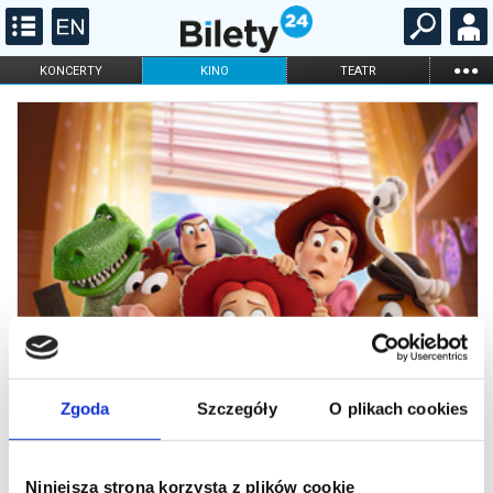
...
KONCERTY
KINO
TEATR
KABARET I
FILHARMONIA
OPERA I BALET
STAND-UP
DLA DZIECI
ONLINE
KARNETY
Zgoda
Szczegóły
O plikach cookies
Niniejsza strona korzysta z plików cookie