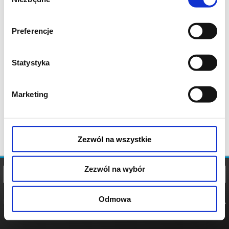
zgody
Preferencje
Statystyka
Marketing
Zezwól na wszystkie
Zezwól na wybór
Odmowa
REGULAMIN
POLITYKA
POLITYKA
COOKIES
PRYWATNOŚCI