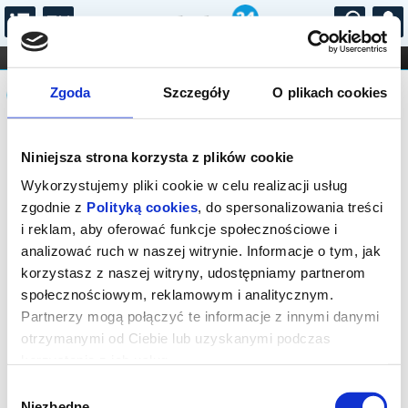
...
KONCERTY
KINO
TEATR
KABARET I
Komunikat
FILHARMONIA
OPERA I BALET
Zgoda
Szczegóły
O plikach cookies
STAND-UP
DLA DZIECI
ONLINE
KARNETY
Sprzedaż biletów on-line na wydarzenie
Niniejsza strona korzysta z plików cookie
została zakończona.
Wykorzystujemy pliki cookie w celu realizacji usług
zgodnie z
Polityką cookies
, do spersonalizowania treści
i reklam, aby oferować funkcje społecznościowe i
analizować ruch w naszej witrynie. Informacje o tym, jak
korzystasz z naszej witryny, udostępniamy partnerom
społecznościowym, reklamowym i analitycznym.
Partnerzy mogą połączyć te informacje z innymi danymi
otrzymanymi od Ciebie lub uzyskanymi podczas
korzystania z ich usług.
Wybór
Niezbędne