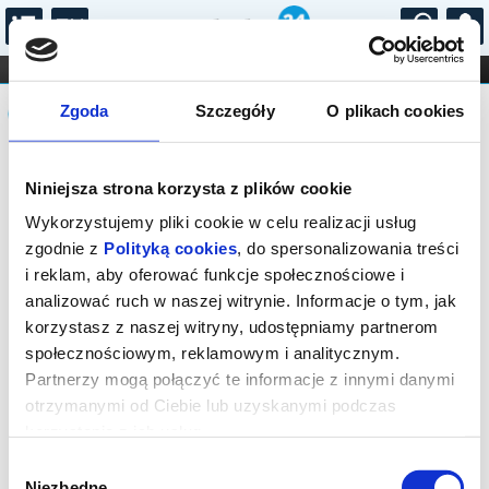
...
KONCERTY
KINO
TEATR
KABARET I
Komunikat
FILHARMONIA
OPERA I BALET
Zgoda
Szczegóły
O plikach cookies
STAND-UP
DLA DZIECI
ONLINE
KARNETY
Sprzedaż on-line została zakończona,
Niniejsza strona korzysta z plików cookie
sprawdź dostępność biletów w kasie.
Wykorzystujemy pliki cookie w celu realizacji usług
zgodnie z
Polityką cookies
, do spersonalizowania treści
i reklam, aby oferować funkcje społecznościowe i
analizować ruch w naszej witrynie. Informacje o tym, jak
korzystasz z naszej witryny, udostępniamy partnerom
społecznościowym, reklamowym i analitycznym.
Partnerzy mogą połączyć te informacje z innymi danymi
otrzymanymi od Ciebie lub uzyskanymi podczas
korzystania z ich usług.
Wybór
Niezbędne