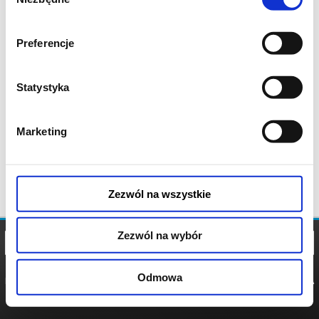
zgody
Preferencje
Statystyka
Marketing
Zezwól na wszystkie
Zezwól na wybór
Odmowa
REGULAMIN
POLITYKA
POLITYKA
COOKIES
PRYWATNOŚCI