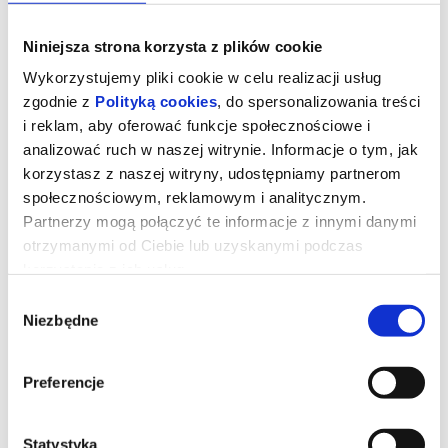
Niniejsza strona korzysta z plików cookie
Wykorzystujemy pliki cookie w celu realizacji usług
zgodnie z
Polityką cookies
, do spersonalizowania treści
i reklam, aby oferować funkcje społecznościowe i
analizować ruch w naszej witrynie. Informacje o tym, jak
korzystasz z naszej witryny, udostępniamy partnerom
JA JESTEM / TEATRO AL VACÍO /
społecznościowym, reklamowym i analitycznym.
MEKSYK / FESTIWAL
Partnerzy mogą połączyć te informacje z innymi danymi
NAJMŁODSZYCH 2026
otrzymanymi od Ciebie lub uzyskanymi podczas
korzystania z ich usług.
Wybór
Czy to JA JESTEM inny? Dlaczego? Skąd mogę to wiedzieć? Czy
wszyscy jesteśmy tacy sami? A może wszyscy jesteśmy różni?
Niezbędne
zgody
Jak bardzo możemy być do siebie podobni lub od siebie odmienni?
„Ja jestem” to propozycja sceniczna o możliwości i wolności bycia
sobą – bycia, które nieustannie się staje.
Preferencje
Przedstawienie oparte na teatrze ciała oraz dramaturgii obrazów
i działań. Jego twórcy starają się poetycko opowiedzieć o
doświadczeniu bycia niewidzialnym oraz o stawaniu się
widocznym w świecie, w którym akceptacja jest kluczowa dla
budowania tożsamości.
Statystyka