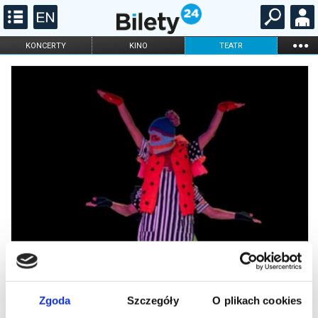
...
KONCERTY
KINO
TEATR
KABARET I
FILHARMONIA
OPERA I BALET
STAND-UP
DLA DZIECI
ONLINE
KARNETY
Zgoda
Szczegóły
O plikach cookies