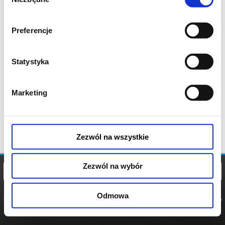
zgody
Preferencje
Statystyka
Marketing
Zezwól na wszystkie
Zezwól na wybór
Odmowa
REGULAMIN
POLITYKA
POLITYKA
COOKIES
PRYWATNOŚCI