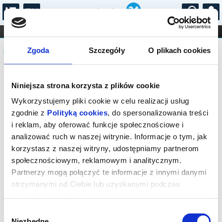
...
KONCERTY
KINO
TEATR
KABARET I
Komunikat
FILHARMONIA
OPERA I BALET
Zgoda
Szczegóły
O plikach cookies
STAND-UP
DLA DZIECI
ONLINE
KARNETY
Sprzedaż on-line została zakończona,
Niniejsza strona korzysta z plików cookie
sprawdź dostępność biletów w kasie.
Wykorzystujemy pliki cookie w celu realizacji usług
zgodnie z
Polityką cookies
, do spersonalizowania treści
i reklam, aby oferować funkcje społecznościowe i
analizować ruch w naszej witrynie. Informacje o tym, jak
korzystasz z naszej witryny, udostępniamy partnerom
społecznościowym, reklamowym i analitycznym.
Partnerzy mogą połączyć te informacje z innymi danymi
otrzymanymi od Ciebie lub uzyskanymi podczas
korzystania z ich usług.
Wybór
Niezbędne