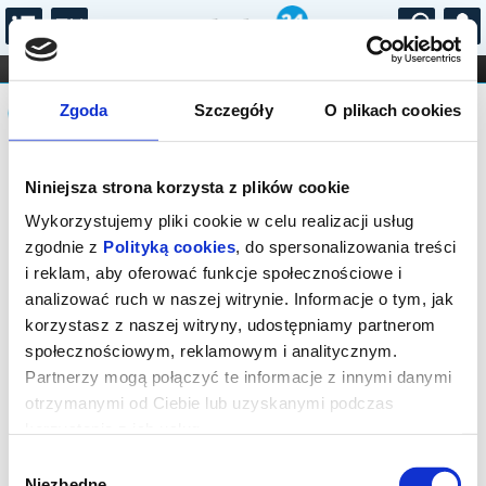
...
KONCERTY
KINO
TEATR
KABARET I
Komunikat
FILHARMONIA
OPERA I BALET
Zgoda
Szczegóły
O plikach cookies
STAND-UP
DLA DZIECI
ONLINE
KARNETY
Sprzedaż on-line została zakończona,
Niniejsza strona korzysta z plików cookie
sprawdź dostępność biletów w kasie.
Wykorzystujemy pliki cookie w celu realizacji usług
zgodnie z
Polityką cookies
, do spersonalizowania treści
i reklam, aby oferować funkcje społecznościowe i
analizować ruch w naszej witrynie. Informacje o tym, jak
korzystasz z naszej witryny, udostępniamy partnerom
społecznościowym, reklamowym i analitycznym.
Partnerzy mogą połączyć te informacje z innymi danymi
otrzymanymi od Ciebie lub uzyskanymi podczas
korzystania z ich usług.
Wybór
Niezbędne