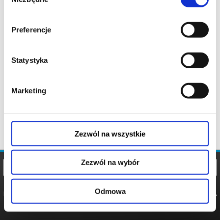
zgody
Preferencje
Statystyka
Marketing
Zezwól na wszystkie
Zezwól na wybór
Odmowa
REGULAMIN
POLITYKA
POLITYKA
COOKIES
PRYWATNOŚCI