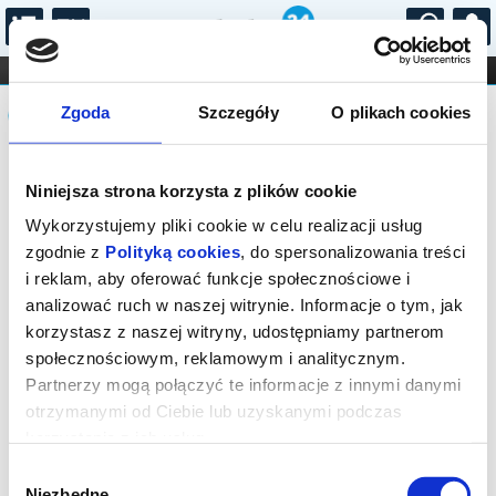
...
KONCERTY
KINO
TEATR
KABARET I
Komunikat
FILHARMONIA
OPERA I BALET
Zgoda
Szczegóły
O plikach cookies
STAND-UP
DLA DZIECI
ONLINE
KARNETY
Sprzedaż on-line została zakończona,
Niniejsza strona korzysta z plików cookie
sprawdź dostępność biletów w kasie.
Wykorzystujemy pliki cookie w celu realizacji usług
zgodnie z
Polityką cookies
, do spersonalizowania treści
i reklam, aby oferować funkcje społecznościowe i
analizować ruch w naszej witrynie. Informacje o tym, jak
korzystasz z naszej witryny, udostępniamy partnerom
społecznościowym, reklamowym i analitycznym.
Partnerzy mogą połączyć te informacje z innymi danymi
otrzymanymi od Ciebie lub uzyskanymi podczas
korzystania z ich usług.
Wybór
Niezbędne