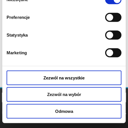
zgody
Preferencje
Statystyka
Marketing
Zezwól na wszystkie
Zezwól na wybór
Odmowa
REGULAMIN
POLITYKA
POLITYKA
COOKIES
PRYWATNOŚCI