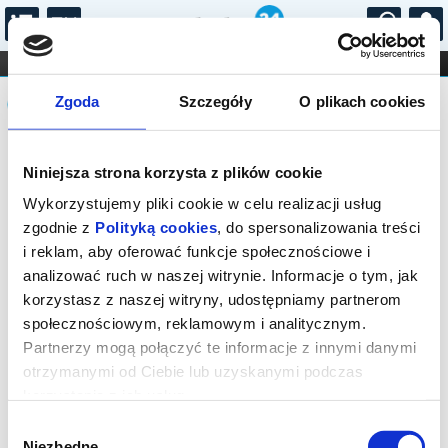
...
KONCERTY
KINO
TEATR
KABARET I
Komunikat
FILHARMONIA
OPERA I BALET
Zgoda
Szczegóły
O plikach cookies
STAND-UP
DLA DZIECI
ONLINE
KARNETY
Sprzedaż on-line została zakończona,
Niniejsza strona korzysta z plików cookie
sprawdź dostępność biletów w kasie.
Wykorzystujemy pliki cookie w celu realizacji usług
zgodnie z
Polityką cookies
, do spersonalizowania treści
i reklam, aby oferować funkcje społecznościowe i
analizować ruch w naszej witrynie. Informacje o tym, jak
korzystasz z naszej witryny, udostępniamy partnerom
społecznościowym, reklamowym i analitycznym.
Partnerzy mogą połączyć te informacje z innymi danymi
otrzymanymi od Ciebie lub uzyskanymi podczas
korzystania z ich usług.
Wybór
Niezbędne