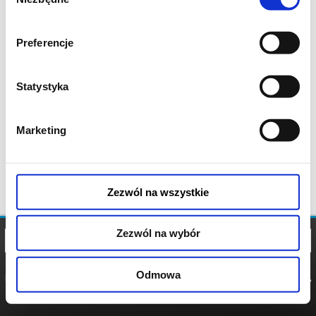
zgody
Preferencje
Statystyka
Marketing
Zezwól na wszystkie
Zezwól na wybór
Odmowa
REGULAMIN
POLITYKA
POLITYKA
COOKIES
PRYWATNOŚCI