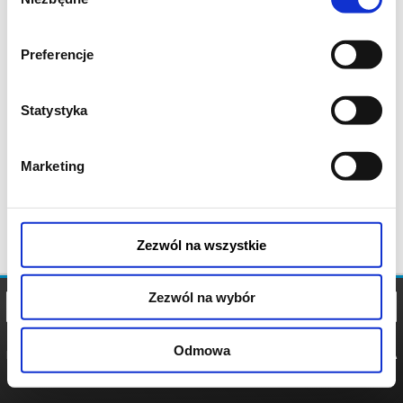
zgody
Preferencje
Statystyka
Marketing
Zezwól na wszystkie
Zezwól na wybór
Odmowa
REGULAMIN
POLITYKA
POLITYKA
COOKIES
PRYWATNOŚCI