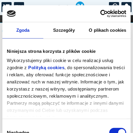
...
KONCERTY
KINO
TEATR
KABARET I
Komunikat
FILHARMONIA
OPERA I BALET
Zgoda
Szczegóły
O plikach cookies
STAND-UP
DLA DZIECI
ONLINE
KARNETY
Sprzedaż on-line została zakończona,
Niniejsza strona korzysta z plików cookie
sprawdź dostępność biletów w kasie.
Wykorzystujemy pliki cookie w celu realizacji usług
zgodnie z
Polityką cookies
, do spersonalizowania treści
i reklam, aby oferować funkcje społecznościowe i
analizować ruch w naszej witrynie. Informacje o tym, jak
korzystasz z naszej witryny, udostępniamy partnerom
społecznościowym, reklamowym i analitycznym.
Partnerzy mogą połączyć te informacje z innymi danymi
otrzymanymi od Ciebie lub uzyskanymi podczas
korzystania z ich usług.
Wybór
Niezbędne