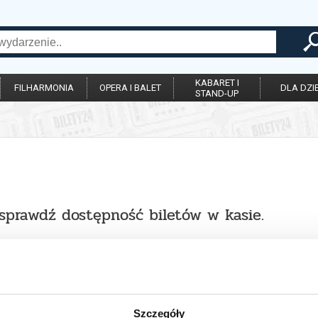
KABARET I
FILHARMONIA
OPERA I BALET
DLA DZIE
STAND-UP
 sprawdź dostępność biletów w kasie.
Szczegóły