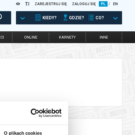
ZAREJESTRUJ SIĘ
ZALOGUJ SIĘ
PL
/
EN
KIEDY?
GDZIE?
CO?
CI
ONLINE
KARNETY
INNE
O plikach cookies