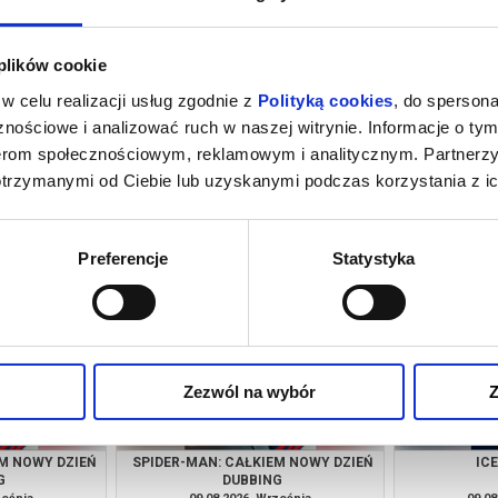
 plików cookie
w celu realizacji usług zgodnie z
Polityką cookies
, do spersona
nościowe i analizować ruch w naszej witrynie. Informacje o tym
nerom społecznościowym, reklamowym i analitycznym. Partnerz
otrzymanymi od Ciebie lub uzyskanymi podczas korzystania z ic
INOZAURY
SPIDER-MAN: CAŁKIEM NOWY DZIEŃ
IC
DUBBING
ześnia
08.08.2026, Września
08.08
kup bilet
kup bilet
Preferencje
Statystyka
Zezwól na wybór
Z
M NOWY DZIEŃ
SPIDER-MAN: CAŁKIEM NOWY DZIEŃ
IC
G
DUBBING