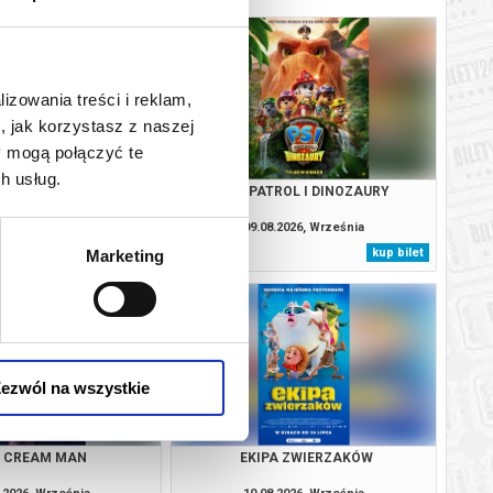
lizowania treści i reklam,
, jak korzystasz z naszej
y mogą połączyć te
h usług.
E CREAM MAN
PSI PATROL I DINOZAURY
.2026, Września
09.08.2026, Września
kup bilet
kup bilet
Marketing
ezwól na wszystkie
E CREAM MAN
EKIPA ZWIERZAKÓW