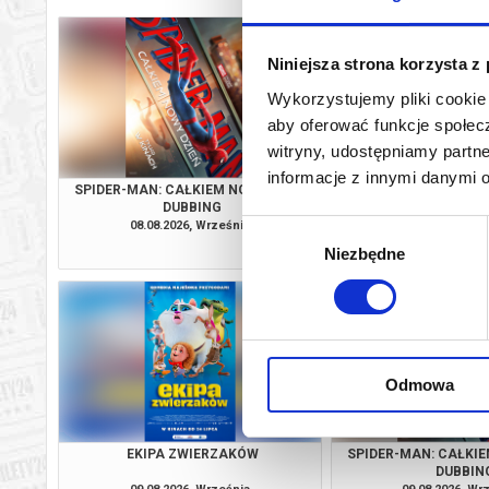
Niniejsza strona korzysta z
Wykorzystujemy pliki cookie 
aby oferować funkcje społecz
witryny, udostępniamy part
informacje z innymi danymi 
SPIDER-MAN: CAŁKIEM NOWY DZIEŃ
PSI PATROL I D
DUBBING
08.08.2026, Września
08.08.2026, Wr
Wybór
kup bilet
Niezbędne
zgody
Odmowa
EKIPA ZWIERZAKÓW
SPIDER-MAN: CAŁKIE
DUBBIN