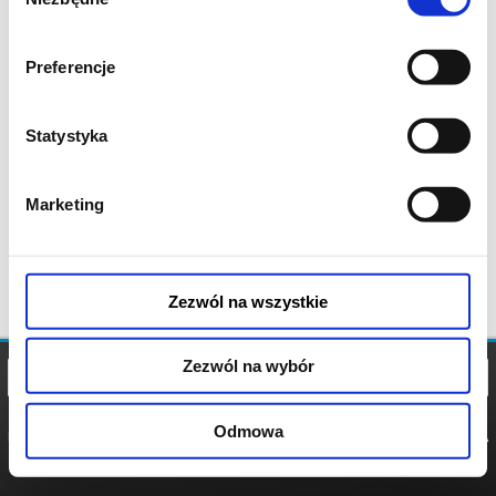
zgody
Preferencje
Statystyka
Marketing
Zezwól na wszystkie
Zezwól na wybór
Odmowa
REGULAMIN
POLITYKA
POLITYKA
COOKIES
PRYWATNOŚCI