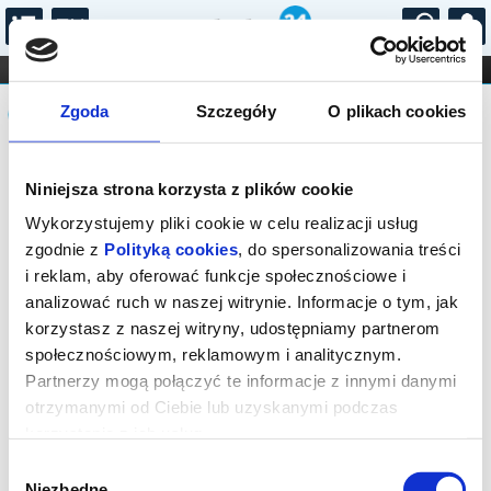
...
KONCERTY
KINO
TEATR
KABARET I
Komunikat
FILHARMONIA
OPERA I BALET
Zgoda
Szczegóły
O plikach cookies
STAND-UP
DLA DZIECI
ONLINE
KARNETY
Sprzedaż on-line została zakończona,
Niniejsza strona korzysta z plików cookie
sprawdź dostępność biletów w kasie.
Wykorzystujemy pliki cookie w celu realizacji usług
zgodnie z
Polityką cookies
, do spersonalizowania treści
i reklam, aby oferować funkcje społecznościowe i
analizować ruch w naszej witrynie. Informacje o tym, jak
korzystasz z naszej witryny, udostępniamy partnerom
społecznościowym, reklamowym i analitycznym.
Partnerzy mogą połączyć te informacje z innymi danymi
otrzymanymi od Ciebie lub uzyskanymi podczas
korzystania z ich usług.
Wybór
Niezbędne