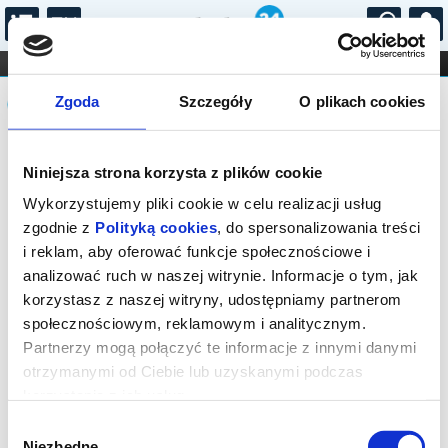
...
KONCERTY
KINO
TEATR
KABARET I
Komunikat
FILHARMONIA
OPERA I BALET
Zgoda
Szczegóły
O plikach cookies
STAND-UP
DLA DZIECI
ONLINE
KARNETY
Sprzedaż on-line została zakończona,
Niniejsza strona korzysta z plików cookie
sprawdź dostępność biletów w kasie.
Wykorzystujemy pliki cookie w celu realizacji usług
zgodnie z
Polityką cookies
, do spersonalizowania treści
i reklam, aby oferować funkcje społecznościowe i
analizować ruch w naszej witrynie. Informacje o tym, jak
korzystasz z naszej witryny, udostępniamy partnerom
społecznościowym, reklamowym i analitycznym.
Partnerzy mogą połączyć te informacje z innymi danymi
otrzymanymi od Ciebie lub uzyskanymi podczas
korzystania z ich usług.
Wybór
Niezbędne