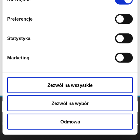
zgody
Preferencje
Statystyka
Marketing
Zezwól na wszystkie
Zezwól na wybór
Odmowa
REGULAMIN
POLITYKA
POLITYKA
COOKIES
PRYWATNOŚCI