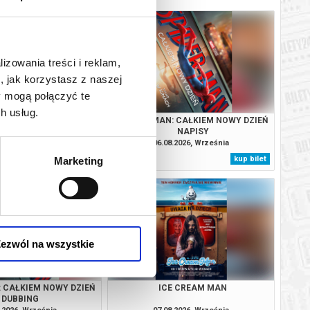
lizowania treści i reklam,
, jak korzystasz z naszej
y mogą połączyć te
h usług.
SOBIE NIE MÓWIMY
SPIDER-MAN: CAŁKIEM NOWY DZIEŃ
NAPISY
.2026, Września
06.08.2026, Września
kup bilet
kup bilet
Marketing
ezwól na wszystkie
: CAŁKIEM NOWY DZIEŃ
ICE CREAM MAN
DUBBING