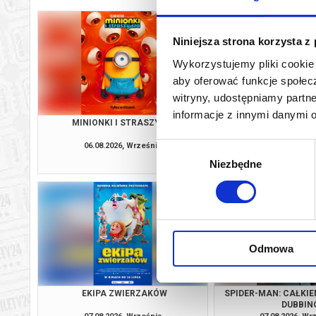
Niniejsza strona korzysta z
Wykorzystujemy pliki cookie 
aby oferować funkcje społecz
witryny, udostępniamy part
informacje z innymi danymi 
MINIONKI I STRASZYDŁA
SPIDER-MAN: CAŁKIE
DUBBIN
06.08.2026, Września
06.08.2026, Wr
Wybór
kup bilet
Niezbędne
zgody
Odmowa
EKIPA ZWIERZAKÓW
SPIDER-MAN: CAŁKIE
DUBBIN