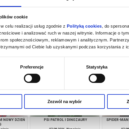
 plików cookie
w celu realizacji usług zgodnie z
Polityką cookies
, do spersona
nościowe i analizować ruch w naszej witrynie. Informacje o tym
nerom społecznościowym, reklamowym i analitycznym. Partnerz
otrzymanymi od Ciebie lub uzyskanymi podczas korzystania z ic
M NOWY DZIEŃ
EKIPA ZWIERZAKÓW
O CZYM 
G
ześnia
06.08.2026, Września
06.08
kup bilet
kup bilet
Preferencje
Statystyka
Zezwól na wybór
Z
M NOWY DZIEŃ
PSI PATROL I DINOZAURY
SPIDER-MAN
G