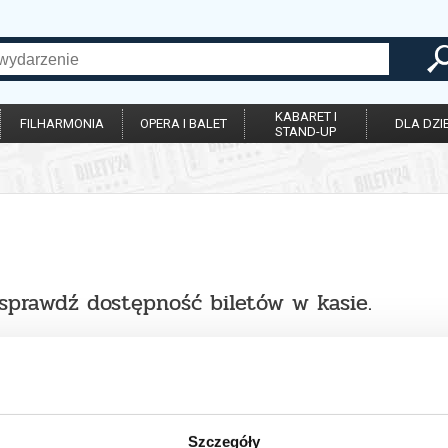
KABARET I
FILHARMONIA
OPERA I BALET
DLA DZIE
STAND-UP
 sprawdź dostępność biletów w kasie.
Szczegóły