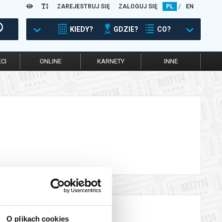
ZAREJESTRUJ SIĘ
ZALOGUJ SIĘ
PL
/
EN
KIEDY?
GDZIE?
CO?
CI
ONLINE
KARNETY
INNE
O plikach cookies