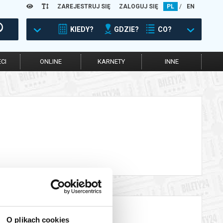
ZAREJESTRUJ SIĘ
ZALOGUJ SIĘ
PL
/
EN
KIEDY?
GDZIE?
CO?
CI
ONLINE
KARNETY
INNE
O plikach cookies