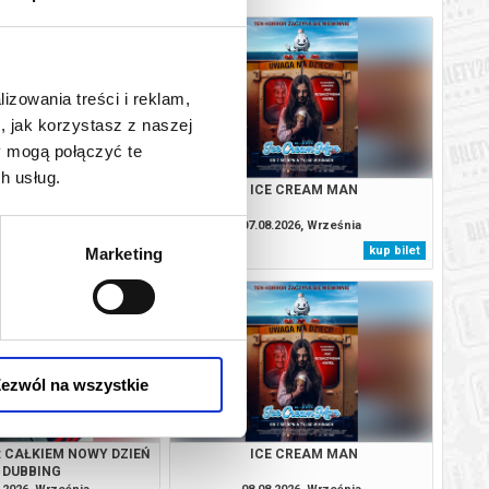
lizowania treści i reklam,
, jak korzystasz z naszej
y mogą połączyć te
h usług.
: CAŁKIEM NOWY DZIEŃ
ICE CREAM MAN
DUBBING
.2026, Września
07.08.2026, Września
kup bilet
kup bilet
Marketing
ezwól na wszystkie
: CAŁKIEM NOWY DZIEŃ
ICE CREAM MAN
DUBBING