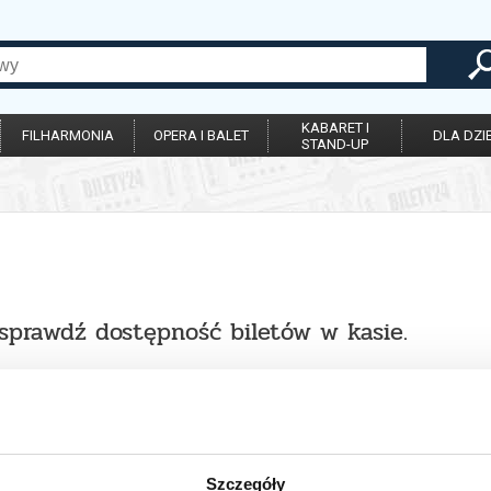
KABARET I
FILHARMONIA
OPERA I BALET
DLA DZIE
STAND-UP
 sprawdź dostępność biletów w kasie.
Szczegóły