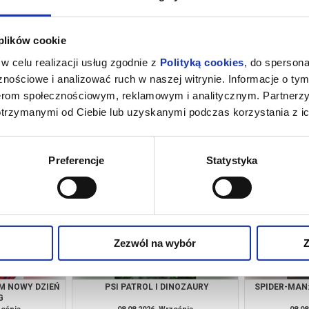
 plików cookie
w celu realizacji usług zgodnie z
Polityką cookies
, do spersona
nościowe i analizować ruch w naszej witrynie. Informacje o tym
nerom społecznościowym, reklamowym i analitycznym. Partnerz
otrzymanymi od Ciebie lub uzyskanymi podczas korzystania z ic
M NOWY DZIEŃ
PSI PATROL I DINOZAURY
SPIDER-MAN
G
ześnia
07.08.2026, Września
07.08
kup bilet
kup bilet
Preferencje
Statystyka
Zezwól na wybór
Z
M NOWY DZIEŃ
PSI PATROL I DINOZAURY
SPIDER-MAN
G