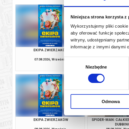
Niniejsza strona korzysta z
Wykorzystujemy pliki cookie 
aby oferować funkcje społecz
witryny, udostępniamy part
informacje z innymi danymi 
EKIPA ZWIERZAKÓW
SPIDER-MAN: CAŁKIE
DUBBIN
07.08.2026, Września
07.08.2026, Wr
Wybór
kup bilet
Niezbędne
zgody
Odmowa
EKIPA ZWIERZAKÓW
SPIDER-MAN: CAŁKIE
DUBBIN