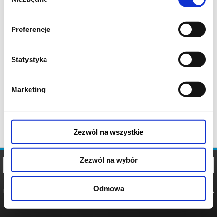
zgody
Preferencje
Statystyka
Marketing
Zezwól na wszystkie
Zezwól na wybór
Odmowa
REGULAMIN
POLITYKA
POLITYKA
COOKIES
PRYWATNOŚCI