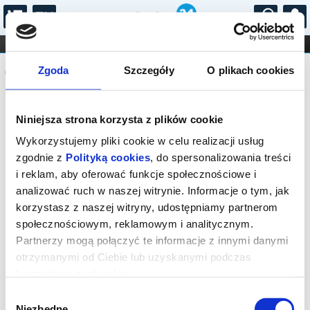
...
KONCERTY
KINO
TEATR
KABARET I
Komunikat
FILHARMONIA
OPERA I BALET
Zgoda
Szczegóły
O plikach cookies
STAND-UP
DLA DZIECI
ONLINE
KARNETY
Sprzedaż on-line została zakończona,
Niniejsza strona korzysta z plików cookie
sprawdź dostępność biletów w kasie.
Wykorzystujemy pliki cookie w celu realizacji usług
zgodnie z
Polityką cookies
, do spersonalizowania treści
i reklam, aby oferować funkcje społecznościowe i
analizować ruch w naszej witrynie. Informacje o tym, jak
korzystasz z naszej witryny, udostępniamy partnerom
społecznościowym, reklamowym i analitycznym.
Partnerzy mogą połączyć te informacje z innymi danymi
otrzymanymi od Ciebie lub uzyskanymi podczas
korzystania z ich usług.
Wybór
Niezbędne