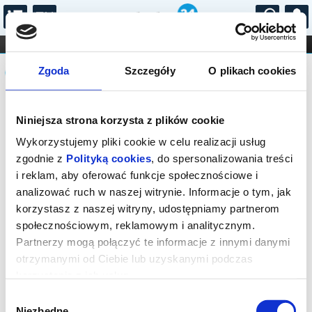
...
KONCERTY
KINO
TEATR
KABARET I
Komunikat
FILHARMONIA
OPERA I BALET
Zgoda
Szczegóły
O plikach cookies
STAND-UP
DLA DZIECI
ONLINE
KARNETY
Seans wyprzedany.
Niniejsza strona korzysta z plików cookie
Wykorzystujemy pliki cookie w celu realizacji usług
zgodnie z
Polityką cookies
, do spersonalizowania treści
i reklam, aby oferować funkcje społecznościowe i
analizować ruch w naszej witrynie. Informacje o tym, jak
korzystasz z naszej witryny, udostępniamy partnerom
społecznościowym, reklamowym i analitycznym.
Partnerzy mogą połączyć te informacje z innymi danymi
otrzymanymi od Ciebie lub uzyskanymi podczas
korzystania z ich usług.
Wybór
Niezbędne