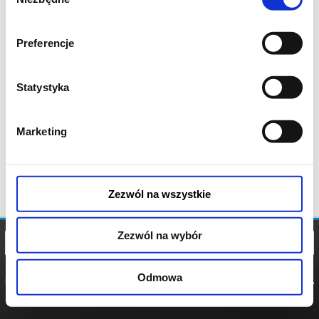
zgody
Preferencje
Statystyka
Marketing
Zezwól na wszystkie
Zezwól na wybór
Odmowa
REGULAMIN
POLITYKA
POLITYKA
COOKIES
PRYWATNOŚCI