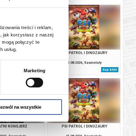
lizowania treści i reklam,
, jak korzystasz z naszej
y mogą połączyć te
h usług.
: CAŁKIEM NOWY DZIEŃ
PSI PATROL I DINOZAURY
2D NAPISY
.2026, Szamotuły
11.08.2026, Szamotuły
kup bilet
kup bilet
Marketing
ezwól na wszystkie
TNI KONSJERŻ
PSI PATROL I DINOZAURY