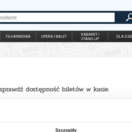
KABARET I
FILHARMONIA
OPERA I BALET
DLA DZIE
STAND-UP
 sprawdź dostępność biletów w kasie.
Szczegóły