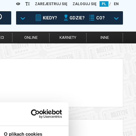
ZAREJESTRUJ SIĘ
ZALOGUJ SIĘ
PL
/
EN
KIEDY?
GDZIE?
CO?
CI
ONLINE
KARNETY
INNE
O plikach cookies