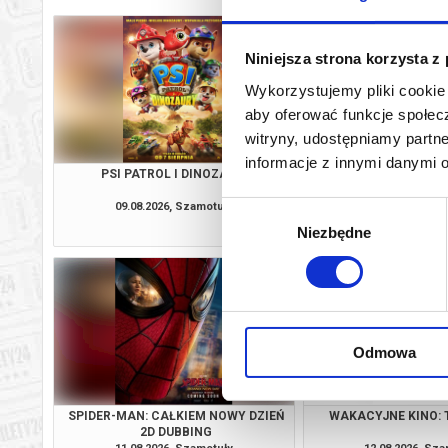
Niniejsza strona korzysta z
Wykorzystujemy pliki cookie 
aby oferować funkcje społecz
witryny, udostępniamy part
informacje z innymi danymi 
PSI PATROL I DINOZAURY
SPIDER-MAN: CAŁKIE
2D DUBBI
09.08.2026, Szamotuły
09.08.2026, Sz
Wybór
kup bilet
Niezbędne
zgody
Odmowa
SPIDER-MAN: CAŁKIEM NOWY DZIEŃ
WAKACYJNE KINO: 
2D DUBBING