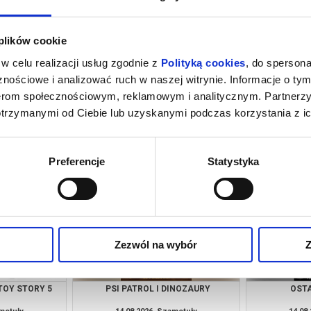
 plików cookie
w celu realizacji usług zgodnie z
Polityką cookies
, do spersona
nościowe i analizować ruch w naszej witrynie. Informacje o tym
nerom społecznościowym, reklamowym i analitycznym. Partnerz
otrzymanymi od Ciebie lub uzyskanymi podczas korzystania z ic
M NOWY DZIEŃ
PSI PATROL I DINOZAURY
SPIDER-MAN
NG
amotuły
10.08.2026, Szamotuły
10.08
kup bilet
kup bilet
Preferencje
Statystyka
Zezwól na wybór
Z
TOY STORY 5
PSI PATROL I DINOZAURY
OSTA