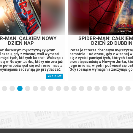
ER-MAN. CAŁKIEM NOWY
SPIDER-MAN: CAŁKIE
DZIEŃ NAP
DZIEŃ 2D DUBBI
eraz dorosłym mężczyzną żyjącym
Peter jest teraz dorosłym mężczyzn
 czasu, gdy z własnej woli wymazał
samotnie - od czasu, gdy z własnej w
pamięci tych, których kochał. Walcząc z
się z życia i pamięci tych, których ko
cią w Nowym Jorku, który nie zna już
przestępczością w Nowym Jorku, któr
 w pełni poświęcił się ochronie miasta.
jego imienia, w pełni poświęcił się oc
wymagania zaczynają go przytłaczać,
Gdy rosnące wymagania zaczynają go 
je zaskakującą fizyczną przemianę,
presja wywołuje zaskakującą fizyczn
kup bilet
 jego istnieniu, podczas gdy nowy,
która zagraża jego istnieniu, podczas
.
niepokojący...