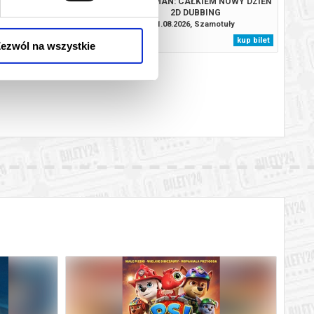
TROL I DINOZAURY
SPIDER-MAN: CAŁKIEM NOWY DZIEŃ
2D DUBBING
.2026, Szamotuły
11.08.2026, Szamotuły
kup bilet
kup bilet
ezwól na wszystkie