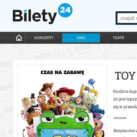
KONCERTY
KINO
TEATR
TOY
Rodzice kupu
że jest leps
się w prawd
*******
Bezpieczne 