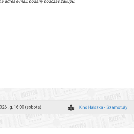
a adres e-mail, podany podczas zakupu.
026 , g. 16:00
(sobota)
Kino Halszka - Szamotuły