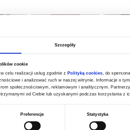
Szczegóły
M NOWY DZIEŃ
PSI PATROL I DINOZAURY
SPIDER-MAN
 plików cookie
NG
amotuły
08.08.2026, Szamotuły
08.08
w celu realizacji usług zgodnie z
Polityką cookies
, do spersona
kup bilet
kup bilet
nościowe i analizować ruch w naszej witrynie. Informacje o tym
nerom społecznościowym, reklamowym i analitycznym. Partnerz
otrzymanymi od Ciebie lub uzyskanymi podczas korzystania z ic
Preferencje
Statystyka