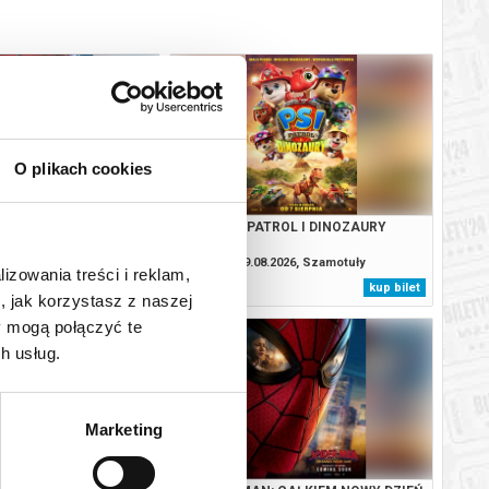
O plikach cookies
: CAŁKIEM NOWY DZIEŃ
PSI PATROL I DINOZAURY
2D NAPISY
.2026, Szamotuły
09.08.2026, Szamotuły
lizowania treści i reklam,
kup bilet
kup bilet
, jak korzystasz z naszej
y mogą połączyć te
h usług.
Marketing