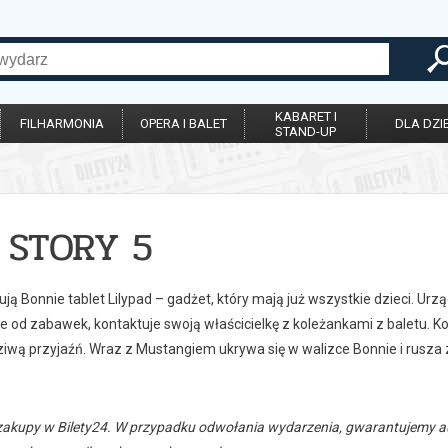
KABARET I
FILHARMONIA
OPERA I BALET
DLA DZIE
STAND-UP
 STORY 5
ją Bonnie tablet Lilypad – gadżet, który mają już wszystkie dzieci. U
ze od zabawek, kontaktuje swoją właścicielkę z koleżankami z baletu. 
ziwą przyjaźń. Wraz z Mustangiem ukrywa się w walizce Bonnie i rusza 
zakupy w Bilety24. W przypadku odwołania wydarzenia, gwarantujemy