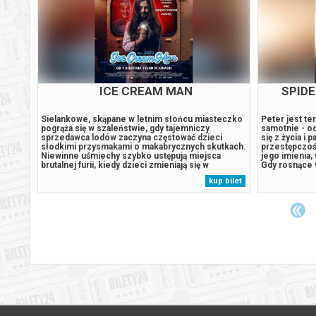
ICE CREAM MAN
SPID
trolu
Sielankowe, skąpane w letnim słońcu miasteczko
Peter jest t
pogrąża się w szaleństwie, gdy tajemniczy
samotnie - od
sprzedawca lodów zaczyna częstować dzieci
się z życia i 
 laty i
słodkimi przysmakami o makabrycznych skutkach.
przestępczoś
 Kiedy
Niewinne uśmiechy szybko ustępują miejsca
jego imienia,
czyna
brutalnej furii, kiedy dzieci zmieniają się w
Gdy rosnące 
e
bezlitosnych łowców dorosłych. Troje młodych
presja wywołu
 bilet
kup bilet
,
bohaterów, którym cudem udaje się uniknąć klątwy,
która zagraża
podejmuje desperacki wyścig z czasem, by...
niepokojący..