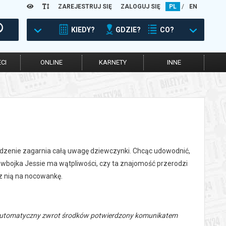
ZAREJESTRUJ SIĘ
ZALOGUJ SIĘ
PL
/
EN
KIEDY?
GDZIE?
CO?
CI
ONLINE
KARNETY
INNE
rządzenie zagarnia całą uwagę dziewczynki. Chcąc udowodnić,
Kowbojka Jessie ma wątpliwości, czy ta znajomość przerodzi
z nią na nocowankę.
 automatyczny zwrot środków potwierdzony komunikatem