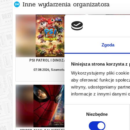
Inne wydarzenia organizatora
Zgoda
PSI PATROL I DINOZAURY
SPIDER-MAN: CAŁKIE
Niniejsza strona korzysta z
2D DUBBI
07.08.2026, Szamotuły
07.08.2026, Sz
Wykorzystujemy pliki cookie 
kup bilet
aby oferować funkcje społecz
witryny, udostępniamy part
informacje z innymi danymi 
Wybór
Niezbędne
zgody