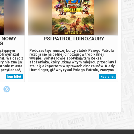
M NOWY
PSI PATROL I DINOZAURY
NG
ą żyjącym
Podczas tajemniczej burzy statek Psiego Patrolu
Podcza
oli wymazał
rozbija się na pełnej dinozaurów tropikalnej
rozbij
chał. Walcząc z
wyspie. Bohaterowie spotykają tam Reksa,
wyspie
y nie zna już
szczeniaka, który utknął w tym miejscu przed laty i
szczen
hronie miasta.
stał się ekspertem w sprawach dinozaurów. Kiedy
stał s
przytłaczać,
Humdinger, główny rywal Psiego Patrolu, zaczyna
Humdin
ą przemianę,
lekkomyślnie eksploatować zasoby naturalne
lekkom
kup bilet
kup bilet
 gdy nowy,
wyspy, doprowadza do wybuchu ogromnego,
wyspy
uśpionego od lat wulkanu. Psi Patrol...
uśpion