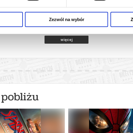
INOZAURY
SPIDER-MAN: CAŁKIEM NOWY DZIEŃ
PSI PA
2D NAPISY
amotuły
10.08.2026, Szamotuły
11.08
kup bilet
kup bilet
Zezwól na wybór
Z
więcej
pobliżu