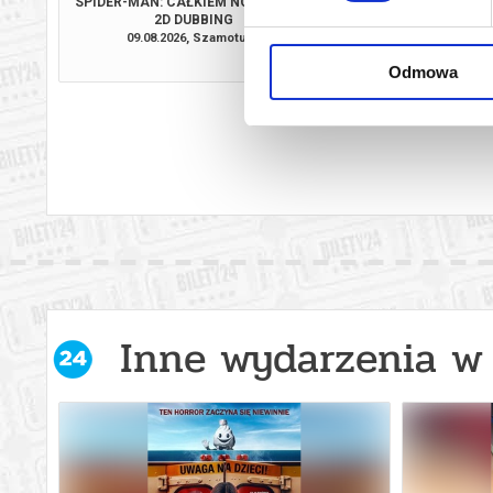
SPIDER-MAN: CAŁKIEM NOWY DZIEŃ
PSI PATROL I D
2D DUBBING
09.08.2026, Szamotuły
10.08.2026, Sz
kup bilet
Odmowa
Inne wydarzenia w 