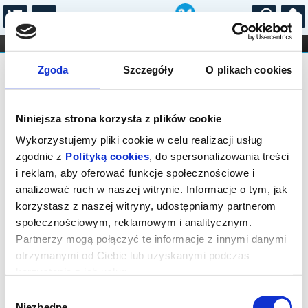
...
KONCERTY
KINO
TEATR
KABARET I
Komunikat
FILHARMONIA
OPERA I BALET
Zgoda
Szczegóły
O plikach cookies
STAND-UP
DLA DZIECI
ONLINE
KARNETY
Sprzedaż on-line została zakończona,
Niniejsza strona korzysta z plików cookie
sprawdź dostępność biletów w kasie.
Wykorzystujemy pliki cookie w celu realizacji usług
zgodnie z
Polityką cookies
, do spersonalizowania treści
i reklam, aby oferować funkcje społecznościowe i
analizować ruch w naszej witrynie. Informacje o tym, jak
korzystasz z naszej witryny, udostępniamy partnerom
społecznościowym, reklamowym i analitycznym.
Partnerzy mogą połączyć te informacje z innymi danymi
otrzymanymi od Ciebie lub uzyskanymi podczas
korzystania z ich usług.
Wybór
Niezbędne