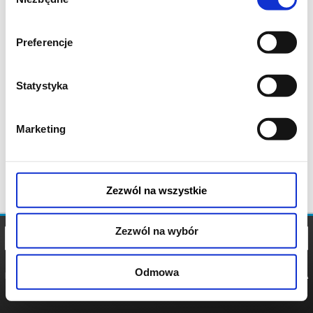
zgody
Preferencje
Statystyka
Marketing
Zezwól na wszystkie
Zezwól na wybór
Odmowa
REGULAMIN
POLITYKA
POLITYKA
COOKIES
PRYWATNOŚCI