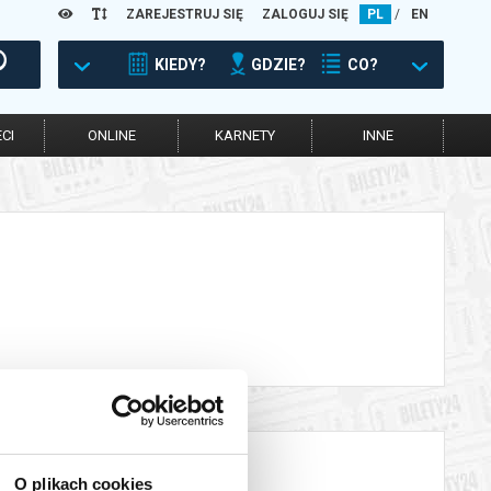
ZAREJESTRUJ SIĘ
ZALOGUJ SIĘ
PL
/
EN
KIEDY?
GDZIE?
CO?
CI
ONLINE
KARNETY
INNE
O plikach cookies