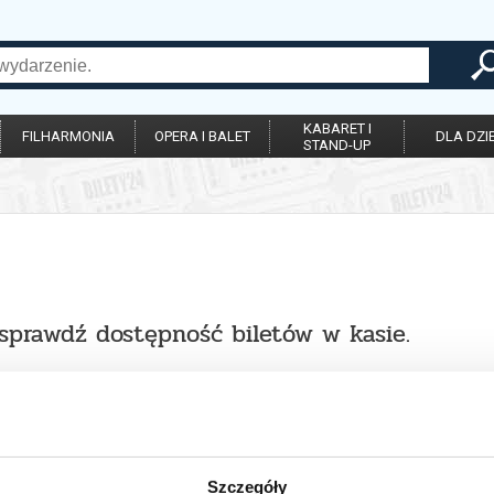
KABARET I
FILHARMONIA
OPERA I BALET
DLA DZIE
STAND-UP
 sprawdź dostępność biletów w kasie.
Szczegóły