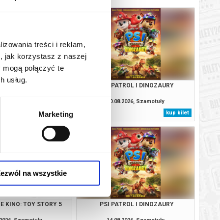
lizowania treści i reklam,
, jak korzystasz z naszej
y mogą połączyć te
h usług.
: CAŁKIEM NOWY DZIEŃ
PSI PATROL I DINOZAURY
2D DUBBING
.2026, Szamotuły
10.08.2026, Szamotuły
kup bilet
kup bilet
Marketing
ezwól na wszystkie
 KINO: TOY STORY 5
PSI PATROL I DINOZAURY