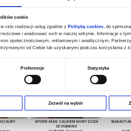
 plików cookie
w celu realizacji usług zgodnie z
Polityką cookies
, do spersona
nościowe i analizować ruch w naszej witrynie. Informacje o tym
nerom społecznościowym, reklamowym i analitycznym. Partnerz
otrzymanymi od Ciebie lub uzyskanymi podczas korzystania z ic
M NOWY DZIEŃ
PSI PATROL I DINOZAURY
SPIDER-MAN
SY
amotuły
09.08.2026, Szamotuły
09.08
kup bilet
kup bilet
Preferencje
Statystyka
Zezwól na wybór
Z
INOZAURY
SPIDER-MAN: CAŁKIEM NOWY DZIEŃ
WAKACYJNE
2D DUBBING