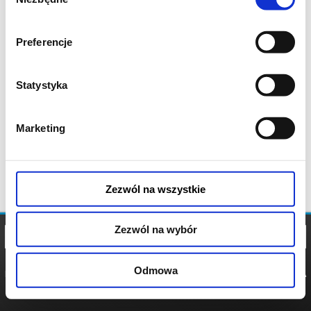
zgody
Preferencje
Statystyka
Marketing
Zezwól na wszystkie
Zezwól na wybór
Odmowa
REGULAMIN
POLITYKA
POLITYKA
COOKIES
PRYWATNOŚCI