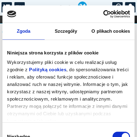
...
KONCERTY
KINO
TEATR
KABARET I
Komunikat
FILHARMONIA
OPERA I BALET
Zgoda
Szczegóły
O plikach cookies
STAND-UP
DLA DZIECI
ONLINE
KARNETY
Sprzedaż on-line została zakończona,
Niniejsza strona korzysta z plików cookie
sprawdź dostępność biletów w kasie.
Wykorzystujemy pliki cookie w celu realizacji usług
zgodnie z
Polityką cookies
, do spersonalizowania treści
i reklam, aby oferować funkcje społecznościowe i
analizować ruch w naszej witrynie. Informacje o tym, jak
korzystasz z naszej witryny, udostępniamy partnerom
społecznościowym, reklamowym i analitycznym.
Partnerzy mogą połączyć te informacje z innymi danymi
otrzymanymi od Ciebie lub uzyskanymi podczas
korzystania z ich usług.
Wybór
Niezbędne