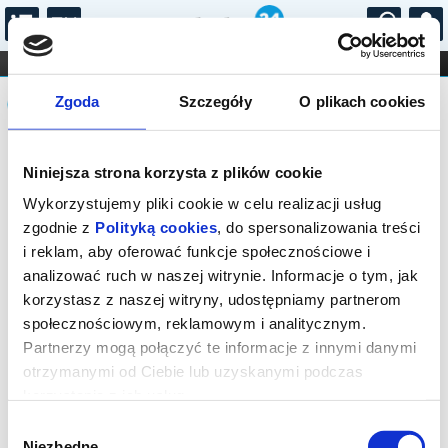
...
KONCERTY
KINO
TEATR
KABARET I
Komunikat
FILHARMONIA
OPERA I BALET
Zgoda
Szczegóły
O plikach cookies
STAND-UP
DLA DZIECI
ONLINE
KARNETY
Sprzedaż on-line została zakończona,
Niniejsza strona korzysta z plików cookie
sprawdź dostępność biletów w kasie.
Wykorzystujemy pliki cookie w celu realizacji usług
zgodnie z
Polityką cookies
, do spersonalizowania treści
i reklam, aby oferować funkcje społecznościowe i
analizować ruch w naszej witrynie. Informacje o tym, jak
korzystasz z naszej witryny, udostępniamy partnerom
społecznościowym, reklamowym i analitycznym.
Partnerzy mogą połączyć te informacje z innymi danymi
otrzymanymi od Ciebie lub uzyskanymi podczas
korzystania z ich usług.
Wybór
Niezbędne