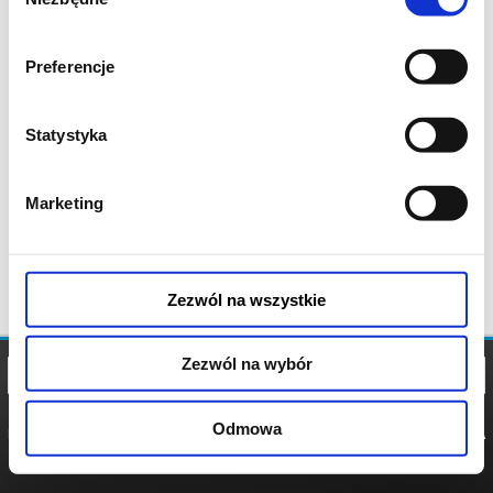
zgody
Preferencje
Statystyka
Marketing
Zezwól na wszystkie
Zezwól na wybór
Odmowa
REGULAMIN
POLITYKA
POLITYKA
COOKIES
PRYWATNOŚCI