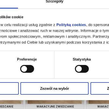
Szczegóły
 plików cookie
w celu realizacji usług zgodnie z
Polityką cookies
, do spersona
nościowe i analizować ruch w naszej witrynie. Informacje o tym
nerom społecznościowym, reklamowym i analitycznym. Partnerz
otrzymanymi od Ciebie lub uzyskanymi podczas korzystania z ic
IEDZANIE
WAKACYJNE ZWIEDZANIE
WAKACY
 NOSPR
ZAKAMARKÓW NOSPR
ZAKA
towice
15.08.2026, Katowice
16.08
Preferencje
Statystyka
info
kup bilet
Zezwól na wybór
Z
IEDZANIE
WAKACYJNE ZWIEDZANIE
WAKACY