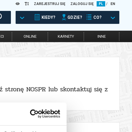
ZAREJESTRUJ SIĘ
ZALOGUJ SIĘ
PL
/
EN
KIEDY?
GDZIE?
CO?
CI
ONLINE
KARNETY
INNE
ź stronę NOSPR lub skontaktuj się z