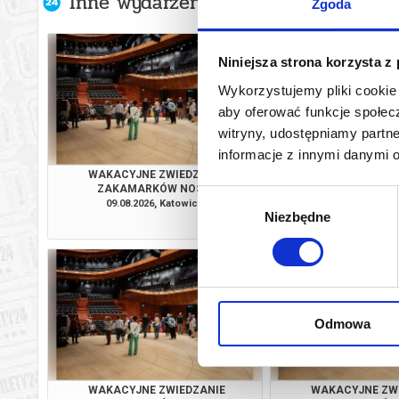
Inne wydarzenia organizatora
Zgoda
Niniejsza strona korzysta z
Wykorzystujemy pliki cookie 
aby oferować funkcje społecz
witryny, udostępniamy part
informacje z innymi danymi 
WAKACYJNE ZWIEDZANIE
WAKACYJNE ZW
ZAKAMARKÓW NOSPR
ZAKAMARKÓW
Wybór
09.08.2026, Katowice
14.08.2026, Ka
Niezbędne
zgody
info
Odmowa
WAKACYJNE ZWIEDZANIE
WAKACYJNE ZW