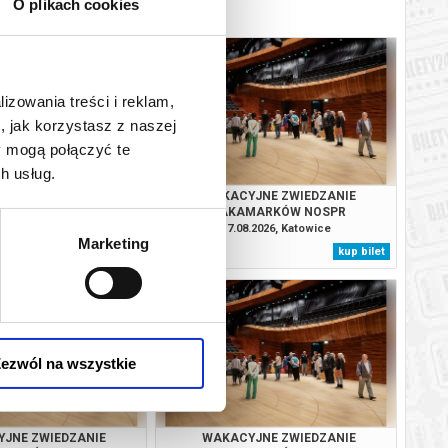
O plikach cookies
lizowania treści i reklam,
, jak korzystasz z naszej
y mogą połączyć te
h usług.
JNE ZWIEDZANIE
WAKACYJNE ZWIEDZANIE
MARKÓW NOSPR
ZAKAMARKÓW NOSPR
.2026, Katowice
17.08.2026, Katowice
Marketing
kup bilet
kup bilet
ezwól na wszystkie
JNE ZWIEDZANIE
WAKACYJNE ZWIEDZANIE