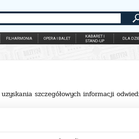
KABARET I
FILHARMONIA
OPERA I BALET
DLA DZIE
STAND-UP
u uzyskania szczegółowych informacji odwied