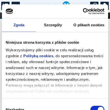
...
KONCERTY
KINO
TEATR
KABARET I
Komunikat
FILHARMONIA
OPERA I BALET
Zgoda
Szczegóły
O plikach cookies
STAND-UP
DLA DZIECI
ONLINE
KARNETY
Sprzedaż on-line została zakończona,
Niniejsza strona korzysta z plików cookie
sprawdź dostępność biletów w kasie.
Wykorzystujemy pliki cookie w celu realizacji usług
zgodnie z
Polityką cookies
, do spersonalizowania treści
i reklam, aby oferować funkcje społecznościowe i
analizować ruch w naszej witrynie. Informacje o tym, jak
korzystasz z naszej witryny, udostępniamy partnerom
społecznościowym, reklamowym i analitycznym.
Partnerzy mogą połączyć te informacje z innymi danymi
otrzymanymi od Ciebie lub uzyskanymi podczas
korzystania z ich usług.
Wybór
Niezbędne