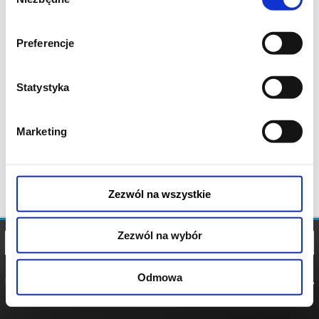
zgody
Preferencje
Statystyka
Marketing
Zezwól na wszystkie
Zezwól na wybór
Odmowa
REGULAMIN
POLITYKA
POLITYKA
COOKIES
PRYWATNOŚCI