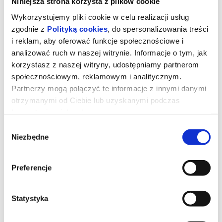
Niniejsza strona korzysta z plików cookie
Wykorzystujemy pliki cookie w celu realizacji usług
zgodnie z
Polityką cookies
, do spersonalizowania treści
i reklam, aby oferować funkcje społecznościowe i
analizować ruch w naszej witrynie. Informacje o tym, jak
korzystasz z naszej witryny, udostępniamy partnerom
społecznościowym, reklamowym i analitycznym.
Partnerzy mogą połączyć te informacje z innymi danymi
otrzymanymi od Ciebie lub uzyskanymi podczas
korzystania z ich usług.
Wybór
Niezbędne
zgody
DZIEŃ OBJAWIENIA
Preferencje
Gdybyś dowiedział się, że nie jesteśmy sami, gdyby ktoś ci to
udowodnił, czy byś się przestraszył?
Czas trwania: 142 minut | 2D napisy | USA
Statystyka
*******
Bezpieczne zakupy w Bilety24. W przypadku odwołania