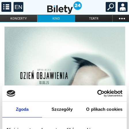
...
KONCERTY
KINO
TEATR
KABARET I
FILHARMONIA
OPERA I BALET
STAND-UP
DLA DZIECI
ONLINE
KARNETY
Zgoda
Szczegóły
O plikach cookies