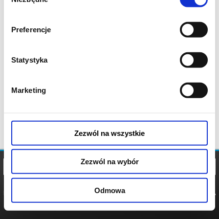
zgody
Preferencje
Statystyka
Marketing
Zezwól na wszystkie
Zezwól na wybór
Odmowa
REGULAMIN
POLITYKA
POLITYKA
COOKIES
PRYWATNOŚCI