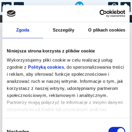
...
KONCERTY
KINO
TEATR
KABARET I
Komunikat
FILHARMONIA
OPERA I BALET
Zgoda
Szczegóły
O plikach cookies
STAND-UP
DLA DZIECI
ONLINE
KARNETY
Sprzedaż on-line została zakończona,
Niniejsza strona korzysta z plików cookie
sprawdź dostępność biletów w kasie.
Wykorzystujemy pliki cookie w celu realizacji usług
zgodnie z
Polityką cookies
, do spersonalizowania treści
i reklam, aby oferować funkcje społecznościowe i
analizować ruch w naszej witrynie. Informacje o tym, jak
korzystasz z naszej witryny, udostępniamy partnerom
społecznościowym, reklamowym i analitycznym.
Partnerzy mogą połączyć te informacje z innymi danymi
otrzymanymi od Ciebie lub uzyskanymi podczas
korzystania z ich usług.
Wybór
Niezbędne