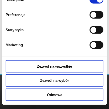
zgody
Preferencje
Statystyka
Marketing
Zezwól na wszystkie
Zezwól na wybór
Odmowa
REGULAMIN
POLITYKA
POLITYKA
COOKIES
PRYWATNOŚCI