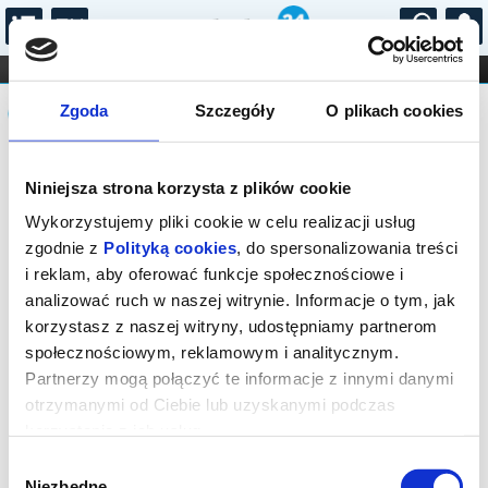
...
KONCERTY
KINO
TEATR
KABARET I
Komunikat
FILHARMONIA
OPERA I BALET
Zgoda
Szczegóły
O plikach cookies
STAND-UP
DLA DZIECI
ONLINE
KARNETY
Sprzedaż on-line została zakończona,
Niniejsza strona korzysta z plików cookie
sprawdź dostępność biletów w kasie.
Wykorzystujemy pliki cookie w celu realizacji usług
zgodnie z
Polityką cookies
, do spersonalizowania treści
i reklam, aby oferować funkcje społecznościowe i
analizować ruch w naszej witrynie. Informacje o tym, jak
korzystasz z naszej witryny, udostępniamy partnerom
społecznościowym, reklamowym i analitycznym.
Partnerzy mogą połączyć te informacje z innymi danymi
otrzymanymi od Ciebie lub uzyskanymi podczas
korzystania z ich usług.
Wybór
Niezbędne