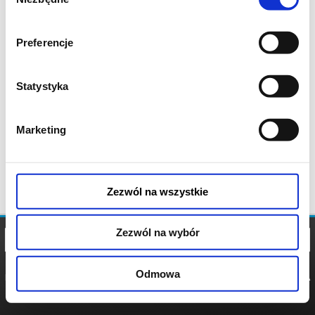
zgody
Preferencje
Statystyka
Marketing
Zezwól na wszystkie
Zezwól na wybór
Odmowa
REGULAMIN
POLITYKA
POLITYKA
COOKIES
PRYWATNOŚCI