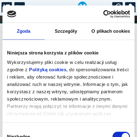
...
KONCERTY
KINO
TEATR
KABARET I
Komunikat
FILHARMONIA
OPERA I BALET
Zgoda
Szczegóły
O plikach cookies
STAND-UP
DLA DZIECI
ONLINE
KARNETY
Sprzedaż on-line została zakończona,
Niniejsza strona korzysta z plików cookie
sprawdź dostępność biletów w kasie.
Wykorzystujemy pliki cookie w celu realizacji usług
zgodnie z
Polityką cookies
, do spersonalizowania treści
i reklam, aby oferować funkcje społecznościowe i
analizować ruch w naszej witrynie. Informacje o tym, jak
korzystasz z naszej witryny, udostępniamy partnerom
społecznościowym, reklamowym i analitycznym.
Partnerzy mogą połączyć te informacje z innymi danymi
otrzymanymi od Ciebie lub uzyskanymi podczas
korzystania z ich usług.
Wybór
Niezbędne