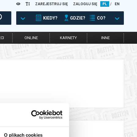
ZAREJESTRUJ SIĘ
ZALOGUJ SIĘ
PL
/
EN
KIEDY?
GDZIE?
CO?
CI
ONLINE
KARNETY
INNE
O plikach cookies