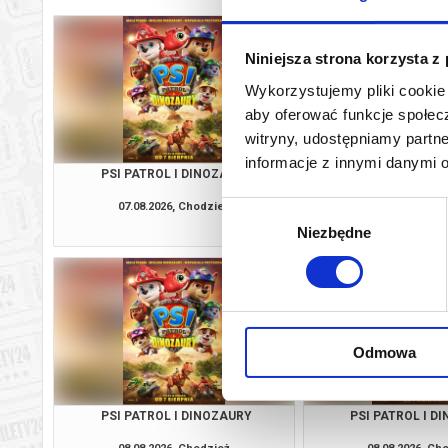
Niniejsza strona korzysta z
Wykorzystujemy pliki cookie 
aby oferować funkcje społecz
witryny, udostępniamy part
informacje z innymi danymi 
PSI PATROL I DINOZAURY
PSI PATROL I D
07.08.2026, Chodzież
07.08.2026, Ch
Wybór
kup bilet
Niezbędne
zgody
Odmowa
PSI PATROL I DINOZAURY
PSI PATROL I D