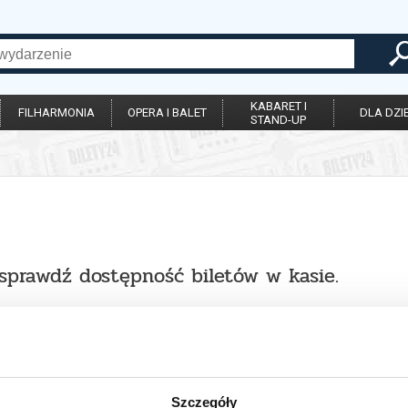
KABARET I
FILHARMONIA
OPERA I BALET
DLA DZIE
STAND-UP
 sprawdź dostępność biletów w kasie.
Szczegóły