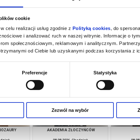
 plików cookie
w celu realizacji usług zgodnie z
Polityką cookies
, do spersona
nościowe i analizować ruch w naszej witrynie. Informacje o tym
nerom społecznościowym, reklamowym i analitycznym. Partnerz
otrzymanymi od Ciebie lub uzyskanymi podczas korzystania z ic
INOZAURY
AKADEMIA ZŁOCZYŃCÓW
odzież
07.08.2026, Chodzież
07.08
kup bilet
kup bilet
Preferencje
Statystyka
Zezwól na wybór
Z
INOZAURY
AKADEMIA ZŁOCZYŃCÓW