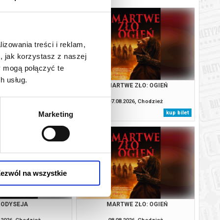
lizowania treści i reklam,
, jak korzystasz z naszej
y mogą połączyć te
h usług.
ODYSEJA
MARTWE ZŁO: OGIEŃ
.2026, Chodzież
07.08.2026, Chodzież
kup bilet
kup bilet
Marketing
ezwól na wszystkie
ODYSEJA
MARTWE ZŁO: OGIEŃ