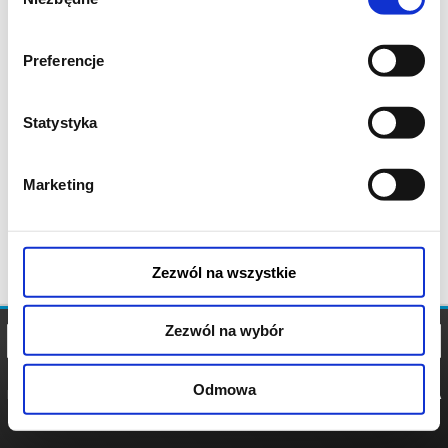
zgody
Preferencje
Statystyka
Marketing
Zezwól na wszystkie
Zezwól na wybór
Odmowa
REGULAMIN
POLITYKA
POLITYKA
COOKIES
PRYWATNOŚCI