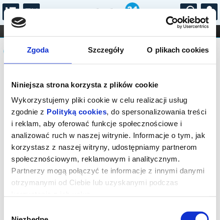
...
KONCERTY
KINO
TEATR
KABARET I
Komunikat
FILHARMONIA
OPERA I BALET
Zgoda
Szczegóły
O plikach cookies
STAND-UP
DLA DZIECI
ONLINE
KARNETY
Sprzedaż biletów na niniejsze
Niniejsza strona korzysta z plików cookie
wydarzenie została zakończona. Zapytaj
w Kasie instytucji o dostępność biletów
Wykorzystujemy pliki cookie w celu realizacji usług
na wydarzenie.
zgodnie z
Polityką cookies
, do spersonalizowania treści
i reklam, aby oferować funkcje społecznościowe i
analizować ruch w naszej witrynie. Informacje o tym, jak
korzystasz z naszej witryny, udostępniamy partnerom
społecznościowym, reklamowym i analitycznym.
Partnerzy mogą połączyć te informacje z innymi danymi
otrzymanymi od Ciebie lub uzyskanymi podczas
korzystania z ich usług.
Wybór
Niezbędne