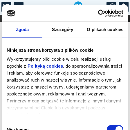
...
KONCERTY
KINO
TEATR
KABARET I
Komunikat
FILHARMONIA
OPERA I BALET
Zgoda
Szczegóły
O plikach cookies
STAND-UP
DLA DZIECI
ONLINE
KARNETY
Sprzedaż biletów na niniejsze
Niniejsza strona korzysta z plików cookie
wydarzenie została zakończona. Zapytaj
w Kasie instytucji o dostępność biletów
Wykorzystujemy pliki cookie w celu realizacji usług
na wydarzenie.
zgodnie z
Polityką cookies
, do spersonalizowania treści
i reklam, aby oferować funkcje społecznościowe i
analizować ruch w naszej witrynie. Informacje o tym, jak
korzystasz z naszej witryny, udostępniamy partnerom
społecznościowym, reklamowym i analitycznym.
Partnerzy mogą połączyć te informacje z innymi danymi
otrzymanymi od Ciebie lub uzyskanymi podczas
korzystania z ich usług.
Wybór
Niezbędne