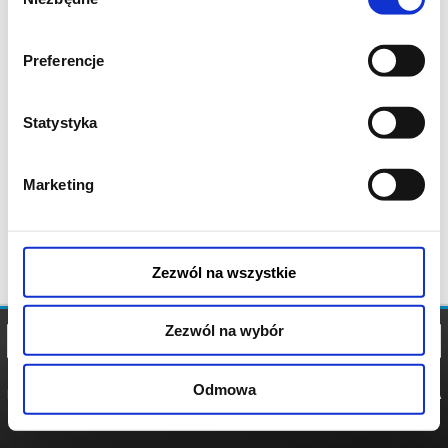
zgody
Preferencje
Statystyka
Marketing
Zezwól na wszystkie
Zezwól na wybór
Odmowa
REGULAMIN
POLITYKA
POLITYKA
COOKIES
PRYWATNOŚCI