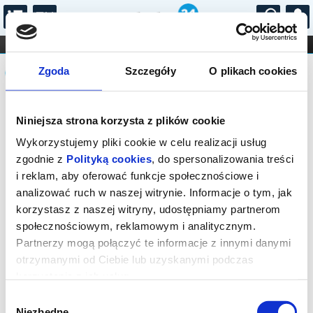
...
KONCERTY
KINO
TEATR
KABARET I
Komunikat
FILHARMONIA
OPERA I BALET
Zgoda
Szczegóły
O plikach cookies
STAND-UP
DLA DZIECI
ONLINE
KARNETY
Sprzedaż biletów na niniejsze
Niniejsza strona korzysta z plików cookie
wydarzenie została zakończona. Zapytaj
w Kasie instytucji o dostępność biletów
Wykorzystujemy pliki cookie w celu realizacji usług
na wydarzenie.
zgodnie z
Polityką cookies
, do spersonalizowania treści
i reklam, aby oferować funkcje społecznościowe i
analizować ruch w naszej witrynie. Informacje o tym, jak
korzystasz z naszej witryny, udostępniamy partnerom
społecznościowym, reklamowym i analitycznym.
Partnerzy mogą połączyć te informacje z innymi danymi
otrzymanymi od Ciebie lub uzyskanymi podczas
korzystania z ich usług.
Wybór
Niezbędne