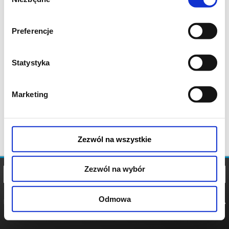
zgody
Preferencje
Statystyka
Marketing
Zezwól na wszystkie
Zezwól na wybór
Odmowa
REGULAMIN
POLITYKA
POLITYKA
COOKIES
PRYWATNOŚCI