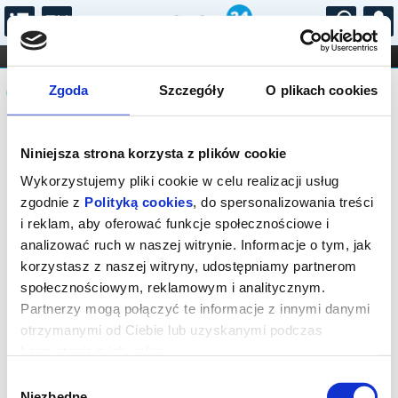
...
KONCERTY
KINO
TEATR
KABARET I
Komunikat
FILHARMONIA
OPERA I BALET
Zgoda
Szczegóły
O plikach cookies
STAND-UP
DLA DZIECI
ONLINE
KARNETY
Sprzedaż biletów na niniejsze
Niniejsza strona korzysta z plików cookie
wydarzenie została zakończona. Zapytaj
w Kasie instytucji o dostępność biletów
Wykorzystujemy pliki cookie w celu realizacji usług
na wydarzenie.
zgodnie z
Polityką cookies
, do spersonalizowania treści
i reklam, aby oferować funkcje społecznościowe i
analizować ruch w naszej witrynie. Informacje o tym, jak
korzystasz z naszej witryny, udostępniamy partnerom
społecznościowym, reklamowym i analitycznym.
Partnerzy mogą połączyć te informacje z innymi danymi
otrzymanymi od Ciebie lub uzyskanymi podczas
korzystania z ich usług.
Wybór
Niezbędne