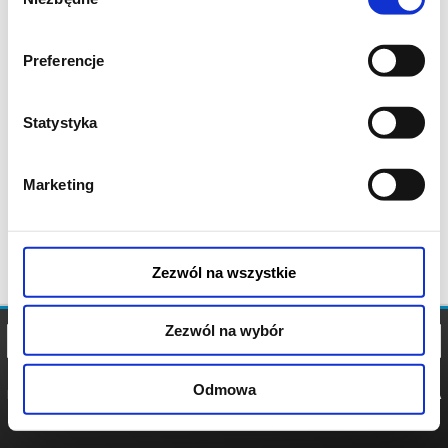
zgody
Preferencje
Statystyka
Marketing
Zezwól na wszystkie
Zezwól na wybór
Odmowa
REGULAMIN
POLITYKA
POLITYKA
COOKIES
PRYWATNOŚCI