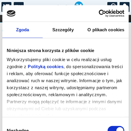
...
KONCERTY
KINO
TEATR
KABARET I
Komunikat
FILHARMONIA
OPERA I BALET
Zgoda
Szczegóły
O plikach cookies
STAND-UP
DLA DZIECI
ONLINE
KARNETY
Sprzedaż biletów na niniejsze
Niniejsza strona korzysta z plików cookie
wydarzenie została zakończona. Zapytaj
w Kasie instytucji o dostępność biletów
Wykorzystujemy pliki cookie w celu realizacji usług
na wydarzenie.
zgodnie z
Polityką cookies
, do spersonalizowania treści
i reklam, aby oferować funkcje społecznościowe i
analizować ruch w naszej witrynie. Informacje o tym, jak
korzystasz z naszej witryny, udostępniamy partnerom
społecznościowym, reklamowym i analitycznym.
Partnerzy mogą połączyć te informacje z innymi danymi
otrzymanymi od Ciebie lub uzyskanymi podczas
korzystania z ich usług.
Wybór
Niezbędne