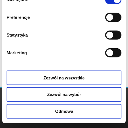
zgody
Preferencje
Statystyka
Marketing
Zezwól na wszystkie
Zezwól na wybór
Odmowa
REGULAMIN
POLITYKA
POLITYKA
COOKIES
PRYWATNOŚCI