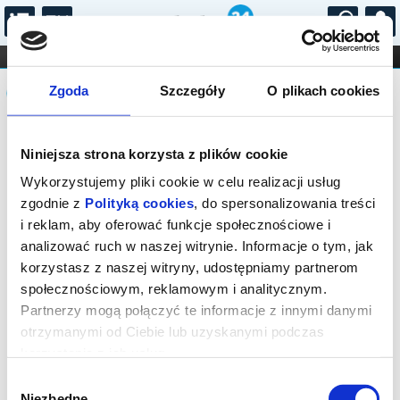
...
KONCERTY
KINO
TEATR
KABARET I
Komunikat
FILHARMONIA
OPERA I BALET
Zgoda
Szczegóły
O plikach cookies
STAND-UP
DLA DZIECI
ONLINE
KARNETY
Sprzedaż biletów na niniejsze
Niniejsza strona korzysta z plików cookie
wydarzenie została zakończona. Zapytaj
w Kasie instytucji o dostępność biletów
Wykorzystujemy pliki cookie w celu realizacji usług
na wydarzenie.
zgodnie z
Polityką cookies
, do spersonalizowania treści
i reklam, aby oferować funkcje społecznościowe i
analizować ruch w naszej witrynie. Informacje o tym, jak
korzystasz z naszej witryny, udostępniamy partnerom
społecznościowym, reklamowym i analitycznym.
Partnerzy mogą połączyć te informacje z innymi danymi
otrzymanymi od Ciebie lub uzyskanymi podczas
korzystania z ich usług.
Wybór
Niezbędne