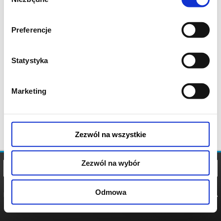
zgody
Preferencje
Statystyka
Marketing
Zezwól na wszystkie
Zezwól na wybór
Odmowa
REGULAMIN
POLITYKA
POLITYKA
COOKIES
PRYWATNOŚCI