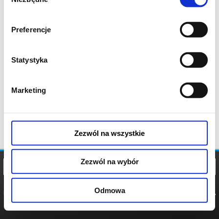
zgody
Preferencje
Statystyka
Marketing
Zezwól na wszystkie
Zezwól na wybór
Odmowa
REGULAMIN
POLITYKA
POLITYKA
COOKIES
PRYWATNOŚCI