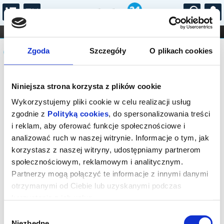
...
KONCERTY
KINO
TEATR
KABARET I
Komunikat
FILHARMONIA
OPERA I BALET
Zgoda
Szczegóły
O plikach cookies
STAND-UP
DLA DZIECI
ONLINE
KARNETY
Sprzedaż biletów na niniejsze
Niniejsza strona korzysta z plików cookie
wydarzenie została zakończona. Zapytaj
w Kasie instytucji o dostępność biletów
Wykorzystujemy pliki cookie w celu realizacji usług
na wydarzenie.
zgodnie z
Polityką cookies
, do spersonalizowania treści
i reklam, aby oferować funkcje społecznościowe i
analizować ruch w naszej witrynie. Informacje o tym, jak
korzystasz z naszej witryny, udostępniamy partnerom
społecznościowym, reklamowym i analitycznym.
Partnerzy mogą połączyć te informacje z innymi danymi
otrzymanymi od Ciebie lub uzyskanymi podczas
korzystania z ich usług.
Wybór
Niezbędne