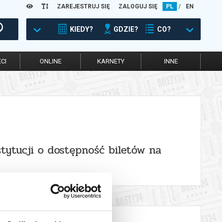
ZAREJESTRUJ SIĘ
ZALOGUJ SIĘ
PL
/
EN
KIEDY?
GDZIE?
CO?
CI
ONLINE
KARNETY
INNE
stytucji o dostępność biletów na