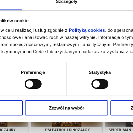
Szczegóły
 plików cookie
w celu realizacji usług zgodnie z
Polityką cookies
, do spersona
nościowe i analizować ruch w naszej witrynie. Informacje o tym
nerom społecznościowym, reklamowym i analitycznym. Partnerz
otrzymanymi od Ciebie lub uzyskanymi podczas korzystania z ic
INOZAURY
SPIDER-MAN. CAŁKIEM NOWY DZIEŃ /
IC
3D DUB
growiec
09.08.2026, Wągrowiec
09.08
Preferencje
Statystyka
kup bilet
kup bilet
Zezwól na wybór
Z
INOZAURY
PSI PATROL I DINOZAURY
SPIDER-MAN.