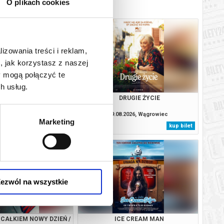
O plikach cookies
lizowania treści i reklam,
, jak korzystasz z naszej
y mogą połączyć te
h usług.
E CREAM MAN
DRUGIE ŻYCIE
.2026, Wągrowiec
09.08.2026, Wągrowiec
Marketing
kup bilet
kup bilet
ezwól na wszystkie
 CAŁKIEM NOWY DZIEŃ /
ICE CREAM MAN