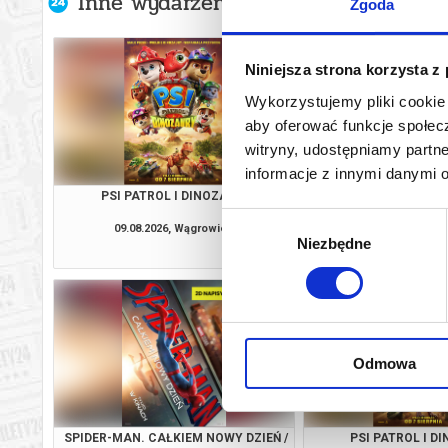
Inne wydarzenia organizatora
Zgoda
Niniejsza strona korzysta z
Wykorzystujemy pliki cookie 
aby oferować funkcje społecz
witryny, udostępniamy part
informacje z innymi danymi 
PSI PATROL I DINOZAURY
PSI PATROL I D
Wybór
09.08.2026, Wągrowiec
09.08.2026, Wą
Niezbędne
zgody
kup bilet
Odmowa
SPIDER-MAN. CAŁKIEM NOWY DZIEŃ /
PSI PATROL I D