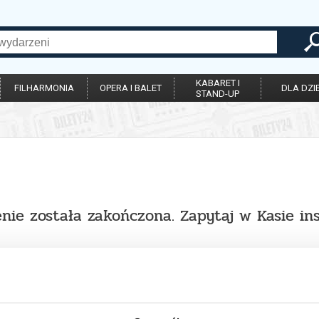
KABARET I
FILHARMONIA
OPERA I BALET
DLA DZIE
STAND-UP
nie została zakończona. Zapytaj w Kasie in