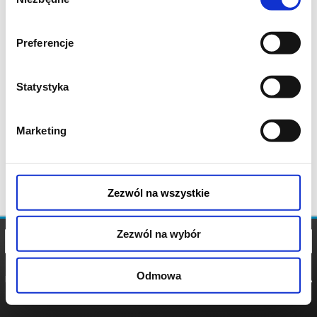
zgody
Preferencje
Statystyka
Marketing
Zezwól na wszystkie
Zezwól na wybór
Odmowa
REGULAMIN
POLITYKA
POLITYKA
COOKIES
PRYWATNOŚCI