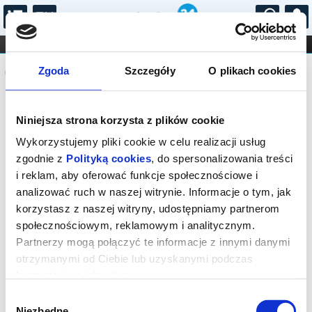
...
KONCERTY
KINO
TEATR
KABARET I
Komunikat
FILHARMONIA
OPERA I BALET
Zgoda
Szczegóły
O plikach cookies
STAND-UP
DLA DZIECI
ONLINE
KARNETY
Sprzedaż biletów na niniejsze
Niniejsza strona korzysta z plików cookie
wydarzenie została zakończona. Zapytaj
w Kasie instytucji o dostępność biletów
Wykorzystujemy pliki cookie w celu realizacji usług
na wydarzenie.
zgodnie z
Polityką cookies
, do spersonalizowania treści
i reklam, aby oferować funkcje społecznościowe i
analizować ruch w naszej witrynie. Informacje o tym, jak
korzystasz z naszej witryny, udostępniamy partnerom
społecznościowym, reklamowym i analitycznym.
Partnerzy mogą połączyć te informacje z innymi danymi
otrzymanymi od Ciebie lub uzyskanymi podczas
korzystania z ich usług.
Wybór
Niezbędne