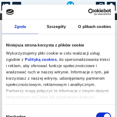
...
KONCERTY
KINO
TEATR
KABARET I
Komunikat
FILHARMONIA
OPERA I BALET
Zgoda
Szczegóły
O plikach cookies
STAND-UP
DLA DZIECI
ONLINE
KARNETY
Sprzedaż on-line została zakończona,
Niniejsza strona korzysta z plików cookie
sprawdź dostępność biletów w kasie.
Kontakt tel.: 18 544 74 72 lub e-mail:
Wykorzystujemy pliki cookie w celu realizacji usług
kino@rabka.pl
zgodnie z
Polityką cookies
, do spersonalizowania treści
i reklam, aby oferować funkcje społecznościowe i
analizować ruch w naszej witrynie. Informacje o tym, jak
korzystasz z naszej witryny, udostępniamy partnerom
społecznościowym, reklamowym i analitycznym.
Partnerzy mogą połączyć te informacje z innymi danymi
otrzymanymi od Ciebie lub uzyskanymi podczas
korzystania z ich usług.
Wybór
Niezbędne