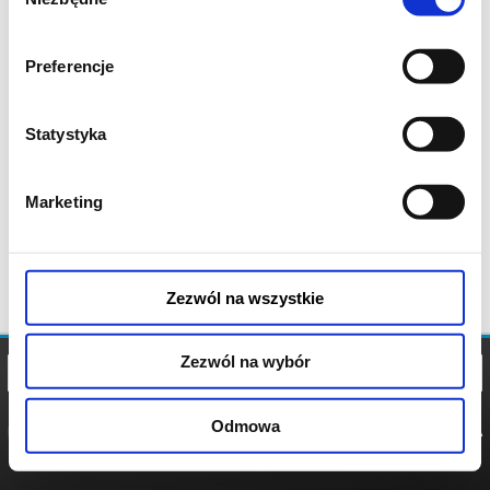
zgody
Preferencje
Statystyka
Marketing
Zezwól na wszystkie
Zezwól na wybór
Odmowa
REGULAMIN
POLITYKA
POLITYKA
COOKIES
PRYWATNOŚCI